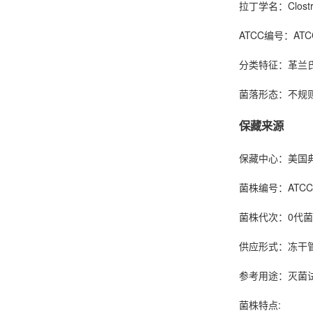
拉丁学名：Clostrid
ATCC编号：ATCC
分类特征：革兰
菌落形态：不规
保藏来源
保藏中心：美国典型培养
菌株编号：ATCC1
菌株代次：0代
供应形式：冻干
参考用途：
灭菌
菌株特点: