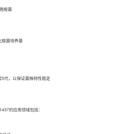
生孢梭菌
化梭菌培养基
过5代，以保证菌株特性稳定
11437的应用领域包括：