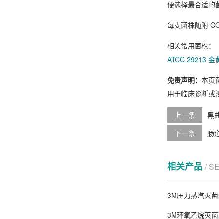
便选择最合适的
每支菌株随附 C
相关常用菌株：
ATCC 29213
免责声明：
本页
用于临床诊断或
上一条
黑曲霉
下一条
肠道沙
相关产品
/ S
3M压力蒸汽灭菌
3M环氧乙烷灭菌