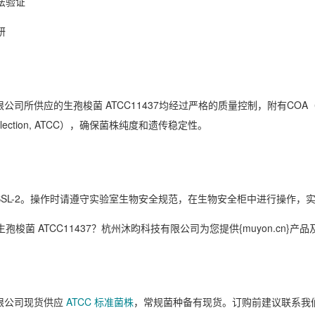
方法验证
研
公司所供应的生孢梭菌 ATCC11437均经过严格的质量控制，附有COA
e Collection, ATCC），确保菌株纯度和遗传稳定性。
BSL-2。操作时请遵守实验室生物安全规范，在生物安全柜中进行操作，
cn}生孢梭菌 ATCC11437？杭州沐昀科技有限公司为您提供{muyon.cn}
限公司现货供应
ATCC 标准菌株
，常规菌种备有现货。订购前建议联系我