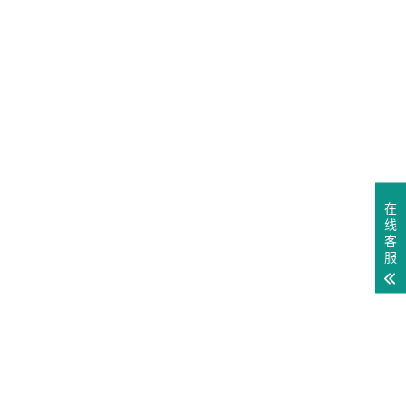
在
线
客
服