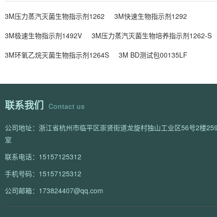
3M压力蒸汽灭菌生物指示剂1262
3M快速生物指示剂1292
3M极速生物指示剂1492V
3M压力蒸汽灭菌生物培养指示剂1262-S
3M环氧乙烷灭菌生物指示剂1264S
3M BD测试包00135LF
联系我们
Contact us
公司地址：浙江省杭州市临平区崇贤街道龙旋村独山工业区56号2楼259
室
联系电话：15157125312
手机号码：15157125312
公司邮箱：173824407@qq.com