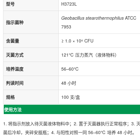
型号
H3723L
Geobacillus stearothermophilus
ATCC
指示菌种
7953
含菌量
≥ 1.0 × 10⁶ CFU
灭菌方式
121℃ 压力蒸汽（液体物料）
培养温度
56–60℃
判读时间
48 小时
规格
100 支/盒
使用方法
1. 将指示剂放入待灭菌液体物料中；2. 置于灭菌器执行正常程序；3. 
菌后冷却，夹碎安瓿瓶；4. 与阳性对照一同 56–60℃ 培养 48 小时。