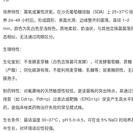
培养特性
：需氧或兼性厌氧，在沙氏葡萄糖琼脂（SDA）上 25~37℃培
养 24~48 小时后，形成圆形、表面光滑、边缘整齐的菌落，直径 1~2
mm，颜色为乳白色至浅棕色，质地柔软、奶油状，与其他念珠菌菌落
态相似，无法通过肉眼区分。
生理特性
：
生化鉴别：
不发酵麦芽糖
（白色念珠菌可发酵），可发酵葡萄糖、蔗糖
（产酸）；同化碳源有限，不能利用麦芽糖、乳糖等；尿素酶阴性，无
膜孢子。
耐药特性：对氟康唑的天然敏感性较低，是该菌株的突出特点，易通过
排泵（如 Cdr1p、Pdh1p）过表达或靶酶（ERG11p）突变产生高水平
药，是临床唑类药物治疗失败的常见模式株。
生长条件：最适温度 30~37℃，pH 5.0~6.5，可在含 5% NaCl 的培养
中生长，对环境适应性较强。