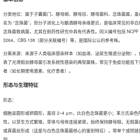
分类地位
：属于子囊菌门、酵母纲、酵母目、酵母菌科、念珠菌属，虽
名为 “念珠菌”，但分子进化上与酿酒酵母亲缘更近，是临床常见的非白
念珠菌致病菌，尤其在耐药性研究中具有代表性。同义编号包括 NCPF
3264、CBS 138（部分关联编号）等，是国际公认的参考株。
分离来源
：来源于人类临床感染样本（如血液、泌尿生殖道分泌物），
表了光滑假丝酵母菌引发系统性感染的典型菌株，常见于免疫功能低下
者（如长期使用激素、化疗患者）。
形态与生理特征
形态
：
细胞呈圆形或卵圆形，直径 2~4 μm，比白色念珠菌更小；革兰氏染色
性，以芽生方式繁殖，芽体与母体连接紧密，
始终保持酵母相，无假菌
或真菌丝形成
（这是与白色念珠菌最核心的鉴别特征），常单个或短链
列。