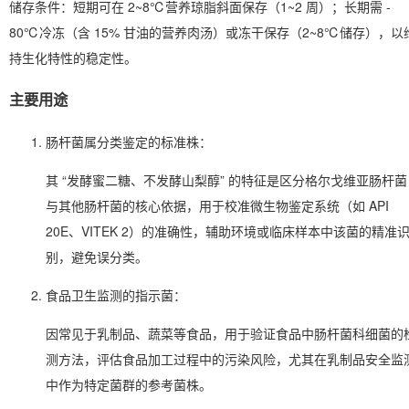
储存条件
：短期可在 2~8℃营养琼脂斜面保存（1~2 周）；长期需 -
80℃冷冻（含 15% 甘油的营养肉汤）或冻干保存（2~8℃储存），以
持生化特性的稳定性。
主要用途
肠杆菌属分类鉴定的标准株
：
其 “发酵蜜二糖、不发酵山梨醇” 的特征是区分格尔戈维亚肠杆菌
与其他肠杆菌的核心依据，用于校准微生物鉴定系统（如 API
20E、VITEK 2）的准确性，辅助环境或临床样本中该菌的精准
别，避免误分类。
食品卫生监测的指示菌
：
因常见于乳制品、蔬菜等食品，用于验证食品中肠杆菌科细菌的
测方法，评估食品加工过程中的污染风险，尤其在乳制品安全监
中作为特定菌群的参考菌株。