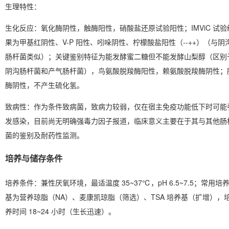
生理特性
：
生化反应：氧化酶阴性，触酶阳性，硝酸盐还原试验阳性；
IMViC 试
果为甲基红阴性、V-P 阳性、吲哚阴性、柠檬酸盐阳性（--++）
（与阴
肠杆菌类似）；关键鉴别特征为
能发酵蜜二糖但不能发酵山梨醇
（区别
阴沟肠杆菌和产气肠杆菌），鸟氨酸脱羧酶阳性，赖氨酸脱羧酶阴性；
酶阴性，不产生硫化氢。
致病性：作为条件致病菌，致病力较弱，仅在宿主免疫功能低下时可能
发感染，目前尚无明确强毒力因子报道，临床意义主要在于其与其他肠
菌的鉴别及耐药性监测。
培养与储存条件
培养条件
：兼性厌氧环境，最适温度 35~37℃，pH 6.5~7.5；常用培
基为营养琼脂（NA）、麦康凯琼脂（筛选）、TSA 培养基（扩增），
养时间 18~24 小时（生长迅速）。