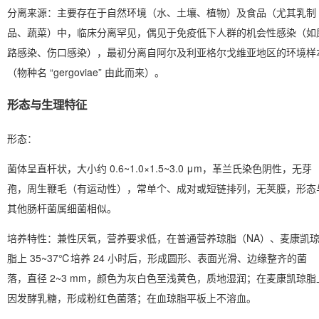
分离来源
：主要存在于自然环境（水、土壤、植物）及食品（尤其乳制
品、蔬菜）中，临床分离罕见，偶见于免疫低下人群的机会性感染（如
路感染、伤口感染），最初分离自阿尔及利亚格尔戈维亚地区的环境样
（物种名 “gergoviae” 由此而来）。
形态与生理特征
形态
：
菌体呈直杆状，大小约 0.6~1.0×1.5~3.0 μm，革兰氏染色阴性，无芽
孢，
周生鞭毛
（有运动性），常单个、成对或短链排列，无荚膜，形态
其他肠杆菌属细菌相似。
培养特性
：兼性厌氧，营养要求低，在普通营养琼脂（NA）、麦康凯
脂上 35~37℃培养 24 小时后，形成圆形、表面光滑、边缘整齐的菌
落，直径 2~3 mm，颜色为灰白色至浅黄色，质地湿润；在麦康凯琼脂
因
发酵乳糖
，形成粉红色菌落；在血琼脂平板上不溶血。