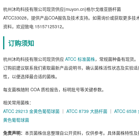
杭州沐昀科技有限公司现货供应{muyon.cn}格尔戈维亚肠杆菌
ATCC33028，提供产品COA报告及技术支持。如需询价或获取更多技
资料，欢迎致电 15157125312。
订购须知
杭州沐昀科技有限公司现货供应
ATCC 标准菌株
，常规菌种备有现货。
订购前建议联系我们索取最新产品说明书，确认菌株活性状态及实验适
性，以便选择最合适的菌株。
每支菌株随附 COA 质检报告，标明批号等关键参数。
相关常用菌株：
ATCC 29213 金黄色葡萄球菌
｜
ATCC 8739 大肠杆菌
｜
ATCC 6538
黄色葡萄球菌
免责声明：
本页菌株信息整理自公开资料，仅供参考。具体菌株特性及