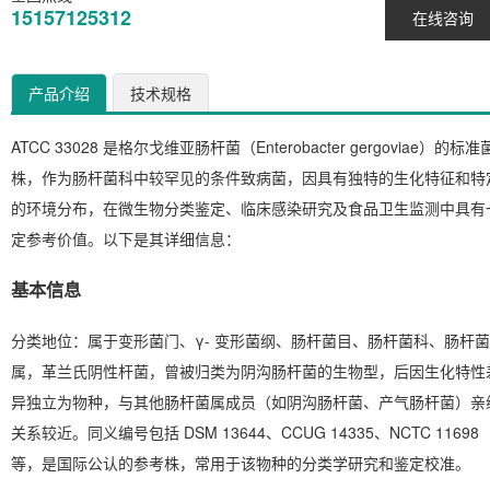
15157125312
在线咨询
产品介绍
技术规格
ATCC 33028 是格尔戈维亚肠杆菌（
Enterobacter gergoviae
）的标准
株，作为肠杆菌科中较罕见的条件致病菌，因具有独特的生化特征和特
的环境分布，在微生物分类鉴定、临床感染研究及食品卫生监测中具有
定参考价值。以下是其详细信息：
基本信息
分类地位
：属于变形菌门、γ- 变形菌纲、肠杆菌目、肠杆菌科、肠杆菌
属，革兰氏阴性杆菌，曾被归类为阴沟肠杆菌的生物型，后因生化特性
异独立为物种，与其他肠杆菌属成员（如阴沟肠杆菌、产气肠杆菌）亲
关系较近。同义编号包括 DSM 13644、CCUG 14335、NCTC 11698
等，是国际公认的参考株，常用于该物种的分类学研究和鉴定校准。