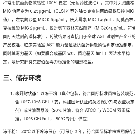
种常用抗菌药物敏感性 100% 稳定（无耐药性波动），其中对头孢曲松
MIC 值固定为 0.25μg/mL（CLSI 推荐的肺炎克雷伯菌敏感株质控 MIC
值），左氧氟沙星 MIC 0.5μg/mL，庆大霉素 MIC 1μg/mL，阿莫西林 
克拉维酸 MIC 2μg/mL，仅对氨苄西林天然耐药（MIC≥64μg/mL，符
国际天然耐药谱标准），药敏结果可直接用于全球 AST 试剂生产企业
产品校准、临床实验室 AST 能力验证及抗菌药物敏感性判定标准制定
同时其毒力基因（如荚膜合成基因 wzi、菌毛基因 fimH）表达水平稳
定，是研究肺炎克雷伯菌毒力标准化的理想模型。
三、储存环境
未开封状态
：以冻干粉（真空包装，符合国际标准菌株包装规范
含 10^7-10^8 CFU / 支，添加国际认证的荚膜保护剂与表型稳定
剂）或甘油菌悬液（20% 甘油，符合 ATCC 与 WDCM 双重标
准，10^6 CFU/mL，-80℃专用）供应：
冻干粉：-20℃以下冷冻保存（可保存 2 年，符合国际标准株短期保存