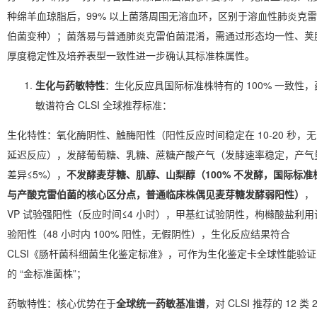
种绵羊血琼脂后，99% 以上菌落周围无溶血环，区别于溶血性肺炎克雷
伯菌变种）；菌落易与普通肺炎克雷伯菌混淆，需通过形态均一性、荚
厚度稳定性及培养表型一致性进一步确认其标准株属性。
生化与药敏特性
：生化反应具国际标准株特有的 100% 一致性，
敏谱符合 CLSI 全球推荐标准：
生化特性：氧化酶阴性、触酶阳性（阳性反应时间稳定在 10-20 秒，无
延迟反应），发酵葡萄糖、乳糖、蔗糖产酸产气（发酵速率稳定，产气
差异≤5%），
不发酵麦芽糖、肌醇、山梨醇（100% 不发酵，国际标准
与产酸克雷伯菌的核心区分点，普通临床株偶见麦芽糖发酵弱阳性）
，
VP 试验强阳性（反应时间≤4 小时），甲基红试验阴性，枸橼酸盐利用
验阳性（48 小时内 100% 阳性，无假阴性），生化反应结果符合
CLSI《肠杆菌科细菌生化鉴定标准》，可作为生化鉴定卡全球性能验证
的 “金标准菌株”；
药敏特性：核心优势在于
全球统一药敏基准谱
，对 CLSI 推荐的 12 类 