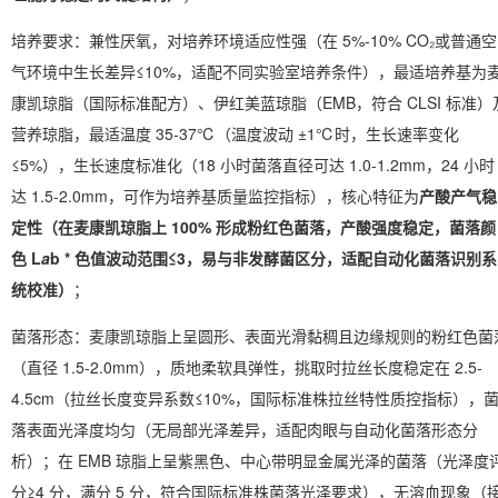
培养要求：兼性厌氧，对培养环境适应性强（在 5%-10% CO₂或普通空
气环境中生长差异≤10%，适配不同实验室培养条件），最适培养基为
康凯琼脂（国际标准配方）、伊红美蓝琼脂（EMB，符合 CLSI 标准）
营养琼脂，最适温度 35-37℃（温度波动 ±1℃时，生长速率变化
≤5%），生长速度标准化（18 小时菌落直径可达 1.0-1.2mm，24 小时
达 1.5-2.0mm，可作为培养基质量监控指标），核心特征为
产酸产气稳
定性（在麦康凯琼脂上 100% 形成粉红色菌落，产酸强度稳定，菌落颜
色 L
a
b * 色值波动范围≤3，易与非发酵菌区分，适配自动化菌落识别系
统校准）
；
菌落形态：麦康凯琼脂上呈圆形、表面光滑黏稠且边缘规则的粉红色菌
（直径 1.5-2.0mm），质地柔软具弹性，挑取时拉丝长度稳定在 2.5-
4.5cm（拉丝长度变异系数≤10%，国际标准株拉丝特性质控指标），
落表面光泽度均匀（无局部光泽差异，适配肉眼与自动化菌落形态分
析）；在 EMB 琼脂上呈紫黑色、中心带明显金属光泽的菌落（光泽度
分≥4 分，满分 5 分，符合国际标准株菌落光泽要求），无溶血现象（