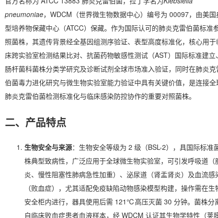
官方名称为 ATCC 13883 肺炎克雷伯菌，拉丁学名为
Klebsiella
pneumoniae
，WDCM（世界微生物数据中心）编号为 00097，由美国
型培养物保藏中心（ATCC）保藏。作为国际认可的肺炎克雷伯菌标准
照菌株，其遗传背景经全基因组测序验证、表型高度标准化，核心用于
床跨实验室检测结果比对、抗菌药物敏感性测试（AST）国际标准建立
肠杆菌科菌株分类学研究及诊断试剂全球市场准入验证，同时在肺炎克
伯菌毒力进化研究与微生物实验室能力验证中具有关键价值，是连接全
肺炎克雷伯菌检测标准化与临床感染防控协作的重要对照菌株。
二、产品特点
生物安全与来源
：生物安全等级为 2 级（BSL-2），具国际标准
株典型致病性，广泛应用于全球微生物实验室，可引发呼吸道（
炎、慢性阻塞性肺病急性加重）、泌尿道（肾盂肾炎）及血流感
（败血症），尤其适配免疫缺陷动物感染模型构建，操作需在生
安全柜内进行，器具使用后需 121℃高压灭菌 30 分钟。菌株分
自临床败血症患者血液样本，经 WDCM 认证其生物学特性（荚