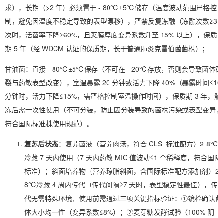
求），长期（>2 年）必须置于 - 80℃±5℃储存（温度波动范围严格控
制，避免因温度不稳定导致的表型漂移），严禁反复冻融（冻融次数≥3
次时，活菌率下降≥60%，且荚膜厚度变异系数升至 15% 以上），保质
期 5 年（经 WDCM 认证的保质期，长于普通肺炎克雷伯菌菌株）；
甘油菌：直接 - 80℃±5℃保存（不可在 - 20℃存放，否则会导致菌体
裂与药敏表型改变），室温暴露 20 分钟致活力下降 40%（暴露时间≤1
分钟时，活力下降≤15%，需严格控制室温操作时间），保质期 3 年，
冻后需一次性使用（不可分装，防止因分装导致的菌株污染或表型变异
符合国际标准株使用规范）。
复苏后状态
：复苏菌液（营养肉汤，符合 CLSI 标准配方）2-8
冷藏 7 天内使用（7 天内药敏 MIC 值波动≤1 个稀释度，符合国
标准）；斜面培养物（营养琼脂斜面，含国际标准配方添加剂）2
8℃冷藏 4 周内传代（传代间隔≥7 天时，表型稳定性最佳），传
代无需特殊环境，使用前需通过三项关键指标验证：①镜检确认
体大小均一性（变异系数≤8%）；②麦芽糖发酵试验（100% 阴