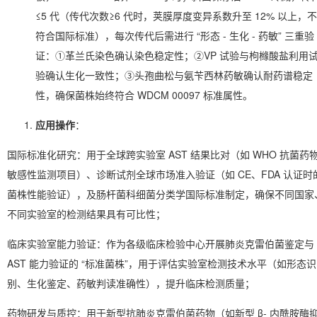
≤5 代（传代次数≥6 代时，荚膜厚度变异系数升至 12% 以上，不
符合国际标准），每次传代后需进行 “形态 - 生化 - 药敏” 三重验
证：①革兰氏染色确认染色稳定性；②VP 试验与枸橼酸盐利用
验确认生化一致性；③头孢曲松与氨苄西林药敏确认耐药谱稳定
性，确保菌株始终符合 WDCM 00097 标准属性。
应用操作
：
国际标准化研究：用于全球跨实验室 AST 结果比对（如 WHO 抗菌药
敏感性监测项目）、诊断试剂全球市场准入验证（如 CE、FDA 认证时
菌株性能验证），及肠杆菌科细菌分类学国际标准制定，确保不同国家
不同实验室的检测结果具有可比性；
临床实验室能力验证：作为各级临床检验中心开展肺炎克雷伯菌鉴定与
AST 能力验证的 “标准菌株”，用于评估实验室检测技术水平（如形态识
别、生化鉴定、药敏判读准确性），提升临床检测质量；
药物研发与质控：用于新型抗肺炎克雷伯菌药物（如新型 β- 内酰胺酶