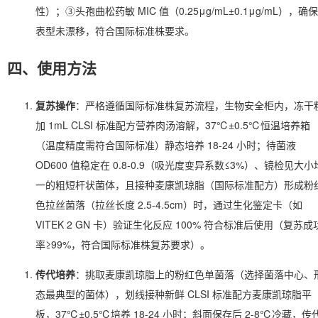
性）；③头孢曲松药敏 MIC 值（0.25μg/mL±0.1μg/mL），确保
表型未漂移，符合国际标准株要求。
四、使用方法
复苏操作
：严格遵循国际标准株复苏流程，生物安全柜内，冻干
加 1mL CLSI 标准配方营养肉汤溶解，37℃±0.5℃恒温培养箱
（温度精度需符合国际标准）静态培养 18-24 小时；待菌液
OD600 值稳定在 0.8-0.9（吸光度变异系数≤3%）、镜检见大小
一的粗短杆状菌体，且接种麦康凯琼脂（国际标准配方）形成粉
色拉丝菌落（拉丝长度 2.5-4.5cm）时，通过生化鉴定卡（如
VITEK 2 GN 卡）验证生化反应 100% 符合标准后使用（复苏成
率≥99%，符合国际标准株复苏要求）。
传代培养
：挑取麦康凯琼脂上的粉红色单菌落（选择菌落中心、
态最典型的菌体），划线接种新鲜 CLSI 标准配方麦康凯琼脂平
板，37℃±0.5℃培养 18-24 小时；斜面保存后 2-8℃冷藏，传