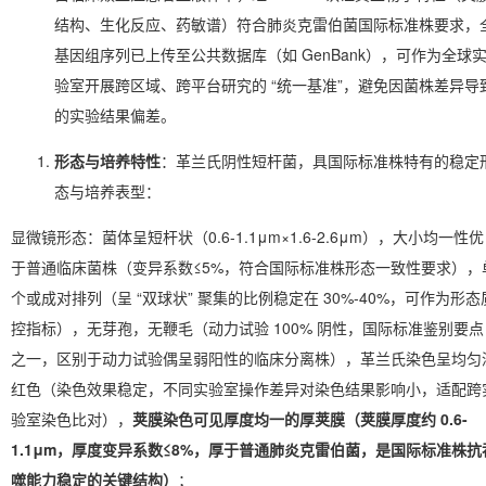
结构、生化反应、药敏谱）符合肺炎克雷伯菌国际标准株要求，
基因组序列已上传至公共数据库（如 GenBank），可作为全球
验室开展跨区域、跨平台研究的 “统一基准”，避免因菌株差异导
的实验结果偏差。
形态与培养特性
：革兰氏阴性短杆菌，具国际标准株特有的稳定
态与培养表型：
显微镜形态：菌体呈短杆状（0.6-1.1μm×1.6-2.6μm），大小均一性优
于普通临床菌株（变异系数≤5%，符合国际标准株形态一致性要求），
个或成对排列（呈 “双球状” 聚集的比例稳定在 30%-40%，可作为形态
控指标），无芽孢，无鞭毛（动力试验 100% 阴性，国际标准鉴别要点
之一，区别于动力试验偶呈弱阳性的临床分离株），革兰氏染色呈均匀
红色（染色效果稳定，不同实验室操作差异对染色结果影响小，适配跨
验室染色比对），
荚膜染色可见厚度均一的厚荚膜（荚膜厚度约 0.6-
1.1μm，厚度变异系数≤8%，厚于普通肺炎克雷伯菌，是国际标准株抗
噬能力稳定的关键结构）
；