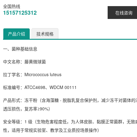
全国热线
15157125312
在线咨询
产品介绍
技术规格
一、菌种基础信息
中文名称
：藤黄微球菌
拉丁学名
：
Micrococcus luteus
标准编号
：ATCC4698、WDCM 00111
产品形式
：冻干粉（含海藻糖 - 脱脂乳复合保护剂，减少冻干对菌体的
透压损伤，复苏率≥90%）
安全等级
：1 级（生物危害程度低，为人体皮肤、黏膜正常菌群，无致
性，适用于常规实验室、教学及工业质控场景操作）