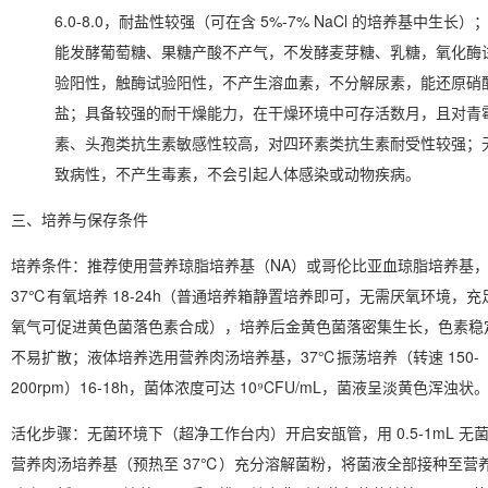
6.0-8.0，耐盐性较强（可在含 5%-7% NaCl 的培养基中生长）
能发酵葡萄糖、果糖产酸不产气，不发酵麦芽糖、乳糖，氧化酶
验阳性，触酶试验阳性，不产生溶血素，不分解尿素，能还原硝
盐；具备较强的耐干燥能力，在干燥环境中可存活数月，且对青
素、头孢类抗生素敏感性较高，对四环素类抗生素耐受性较强；
致病性，不产生毒素，不会引起人体感染或动物疾病。
三、培养与保存条件
培养条件
：推荐使用营养琼脂培养基（NA）或哥伦比亚血琼脂培养基
37℃有氧培养 18-24h（普通培养箱静置培养即可，无需厌氧环境，充
氧气可促进黄色菌落色素合成），培养后金黄色菌落密集生长，色素稳
不易扩散；液体培养选用营养肉汤培养基，37℃振荡培养（转速 150-
200rpm）16-18h，菌体浓度可达 10⁹CFU/mL，菌液呈淡黄色浑浊状
活化步骤
：无菌环境下（超净工作台内）开启安瓿管，用 0.5-1mL 无
营养肉汤培养基（预热至 37℃）充分溶解菌粉，将菌液全部接种至营