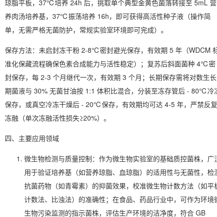
琼脂平板，37℃培养 24h 后，挑取单个典型金黄色菌落转接至 5mL 营
养肉汤培养基，37℃振荡培养 16h，即可获得高活性种子液（操作简
单，无需严格无菌防护，常规实验室环境即可完成）。
保存方法
：未启封冻干粉 2-8℃密封避光保存，有效期 5 年（WDCM 
准化保藏流程确保色素合成能力与活性稳定）；复苏后斜面菌种 4℃密
封保存，每 2-3 个月继代一次，有效期 3 个月；长期保存需将对数生长
期菌液与 30% 无菌甘油按 1:1 体积比混合，分装至冻存管后 - 80℃冷
保存，或真空冷冻干燥后 - 20℃保存，有效期均可达 4-5 年，严禁反
冻融（单次冻融活性损失≥20%）。
四、主要应用领域
微生物检测与质量控制
：作为微生物实验室的基础质控菌株，广
用于验证培养基（如营养琼脂、血琼脂）的适用性与无菌性，检
抗菌药物（如青霉素）的抑菌效果，校准微生物计数方法（如平
计数法、比浊法）的准确性；在食品、药品行业中，可作为环境
生物污染监测的指示菌株，评估生产环境的洁净度，符合 GB