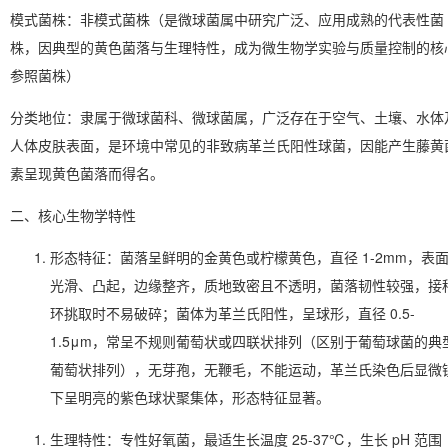
模式菌株
：非模式菌株（是微球菌属中研究广泛、应用成熟的代表性菌
株，因典型的黄色菌落与生理特性，成为微生物学实验与质量控制的核
参照菌株）
分类地位
：隶属于微球菌科、微球菌属，广泛存在于空气、土壤、水体
人体皮肤表面，是环境中常见的非致病革兰氏阳性球菌，因能产生藤黄
素呈现黄色菌落而得名。
二、核心生物学特性
形态特征
：菌落呈鲜明的金黄色或柠檬黄色，直径 1-2mm，表
光滑、凸起，边缘整齐，质地致密且不透明，菌落韧性较强，接
环挑取时不易破碎；菌体为革兰氏阳性，呈球形，直径 0.5-
1.5μm，常呈不规则葡萄状或四联状排列（区别于葡萄球菌的典
葡萄状排列），无芽孢，无鞭毛，不能运动，革兰氏染色后显微
下呈明亮的紫色球状聚集体，形态特征显著。
生理特性
：专性好氧菌，最适生长温度 25-37℃，生长 pH 范围