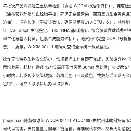
每批次产品均通过三重质量检测（遵循 WDCM 标准化流程）：纯度检
（涂布营养琼脂与血琼脂平板，确保无杂菌污染，菌落呈典型金黄色且
溶血）、活性检测（平板计数法，确保活菌数≥10⁸CFU / 支）、特性验
证（API Staph 生化鉴定、16S rRNA 基因测序，符合藤黄微球菌典型
理生化与基因特征，色素合成能力达标），随货附带完整 COA（分析
告），质量，WDCM 00111 编号可查询全球统一保藏信息。
操作无需特殊生物安全防护，常规超净工作台即可完成；实验废弃物（
菌培养基、耗材）需经 121℃高压蒸汽灭菌 30min 后处理；收货后 24
小时内，若发现安瓿管破损、菌粉变色（非淡黄色）或复苏后菌落无金
色特征，可立即联系售后办理退换货。
{muyon.cn}藤黄微球菌 WDCM 00111 ATCC4698由杭州沐昀科技有限
司代理销售，支持批量订购与冷链运输。详细规格参数、交货周期请拨