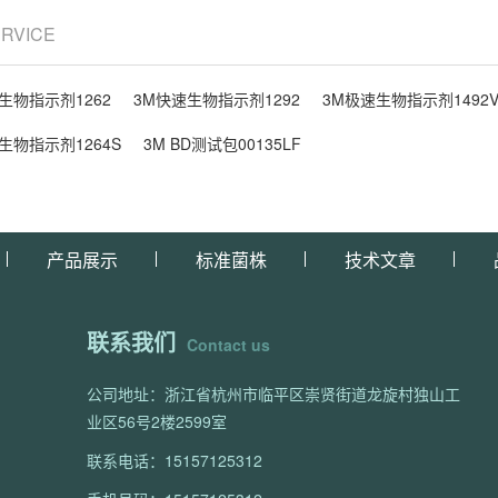
ERVICE
生物指示剂1262
3M快速生物指示剂1292
3M极速生物指示剂1492
生物指示剂1264S
3M BD测试包00135LF
产品展示
标准菌株
技术文章
联系我们
Contact us
公司地址：浙江省杭州市临平区崇贤街道龙旋村独山工
业区56号2楼2599室
联系电话：15157125312