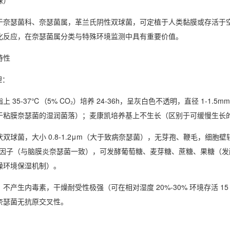
株）
于奈瑟菌科、奈瑟菌属，革兰氏阴性双球菌，可定植于人类黏膜或存活于
化反应，在奈瑟菌属分类与特殊环境监测中具有重要价值。
特性
理
：
 35-37℃（5% CO₂）培养 24-36h，呈灰白色不透明，直径 1-
于粘膜奈瑟菌的湿润菌落）；麦康凯培养基上不生长（区别于可缓慢生长
 状双球菌，大小 0.8-1.2μm（大于致病奈瑟菌），无芽孢、鞭毛，
+V 因子（与脑膜炎奈瑟菌一致），可发酵葡萄糖、麦芽糖、蔗糖、果糖（
燥环境保湿机制）。
不产生内毒素，干燥耐受性极强（可在相对湿度 20%-30% 环境存活 1
奈瑟菌无抗原交叉性。