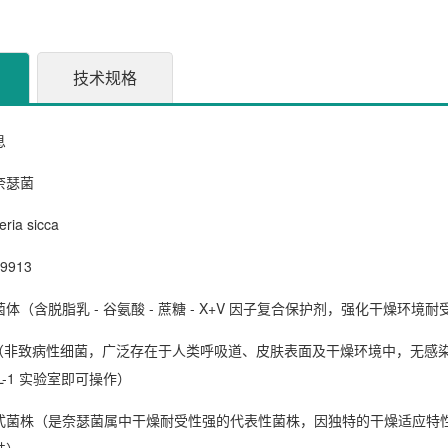
技术规格
息
奈瑟菌
eria sicca
9913
体（含脱脂乳 - 谷氨酸 - 蔗糖 - X+V 因子复合保护剂，强化干燥环境
级（非致病性细菌，广泛存在于人类呼吸道、皮肤表面及干燥环境中，无感
L-1 实验室即可操作）
式菌株（是奈瑟菌属中干燥耐受性强的代表性菌株，因独特的干燥适应特