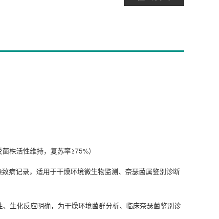
耐受菌株活性维持，复苏率≥75%）
染致病记录，适用于干燥环境微生物监测、奈瑟菌属鉴别诊断
性、生化反应明确，为干燥环境菌群分析、临床奈瑟菌鉴别诊