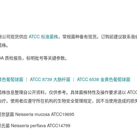
限公司现货供应
ATCC 标准菌株
，常规菌种备有现货。订购前建议联系我
菌株。
OA 质检报告，标明批号等关键参数。
 金黄色葡萄球菌
｜
ATCC 8739 大肠杆菌
｜
ATCC 6538 金黄色葡萄球菌
菌株信息整理自公开资料，仅供参考。具体菌株特性及操作要求请以 ATC
治疗。使用者应遵守所在机构的生物安全管理规定，因不当使用造成的损
奈瑟菌 Neisseria mucosa ATCC19695
菌 Neisseria perflava ATCC14799