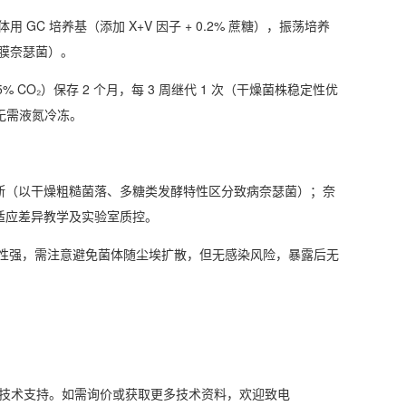
用 GC 培养基（添加 X+V 因子 + 0.2% 蔗糖），振荡培养
于粘膜奈瑟菌）。
CO₂）保存 2 个月，每 3 周继代 1 次（干燥菌株稳定性优
无需液氮冷冻。
断（以干燥粗糙菌落、多糖类发酵特性区分致病奈瑟菌）；奈
适应差异教学及实验室质控。
耐受性强，需注意避免菌体随尘埃扩散，但无感染风险，暴露后无
A报告及技术支持。如需询价或获取更多技术资料，欢迎致电