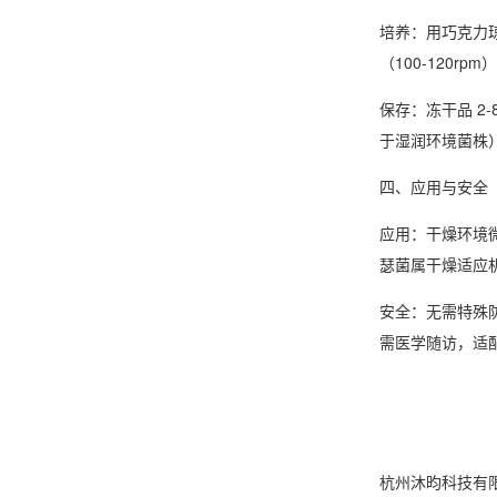
培养
：用巧克力琼脂
（100-120r
保存
：冻干品 2
于湿润环境菌株）
四、应用与安全
应用
：干燥环境
瑟菌属干燥适应
安全
：无需特殊
需医学随访，适
杭州沐昀科技有限