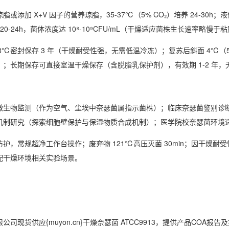
或添加 X+V 因子的营养琼脂，35-37℃（5% CO₂）培养 24-30h；液体
pm）20-24h，菌体浓度达 10⁸-10⁹CFU/mL（干燥适应菌株生长速率略慢
-8℃密封保存 3 年（干燥耐受性强，无需低温冷冻）；复苏后斜面 4℃（5% 
；长期保存可直接室温干燥保存（含脱脂乳保护剂），有效期 1-2 年，
微生物监测（作为空气、尘埃中奈瑟菌属指示菌株）；临床奈瑟菌鉴别诊
机制研究（探索细胞壁保护与保湿物质合成机制）；医学院校奈瑟菌环境
防护，常规超净工作台操作；废弃物 121℃高压灭菌 30min；因干燥
配干燥环境相关实验场景。
公司现货供应{muyon.cn}干燥奈瑟菌 ATCC9913，提供产品CO