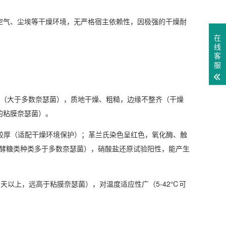
空气、尘埃等干燥环境，无严格宿主依赖性，因极强的干燥耐
在
线
客
服
1.5mm（大于多数奈瑟菌），质地干燥、粗糙，边缘不整齐（干燥
的粘膜奈瑟菌）。
细胞壁较厚（适配干燥环境保护）；革兰氏染色呈红色，氧化酶、触
发酵糖类种类多于多数奈瑟菌），硝酸盐还原试验阳性，能产生
5 天以上，远高于粘膜奈瑟菌），对温度适应性广（5-42℃可