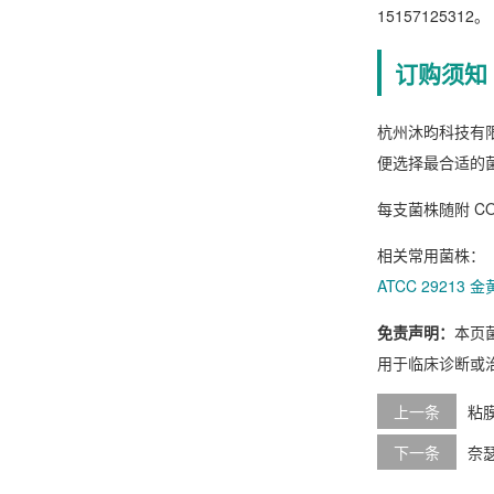
15157125312。
订购须知
杭州沐昀科技有
便选择最合适的
每支菌株随附 C
相关常用菌株：
ATCC 29213
免责声明：
本页
用于临床诊断或
上一条
粘膜
下一条
奈瑟氏