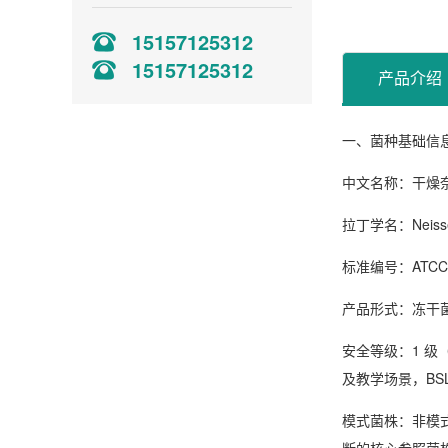
15157125312
15157125312
产品介绍
一、菌种基础信
中文名称
：干燥
拉丁学名
：
Neiss
标准编号
：ATCC
产品形式
：冻干菌
安全等级
：1 
及教学场景，BS
模式菌株
：非模