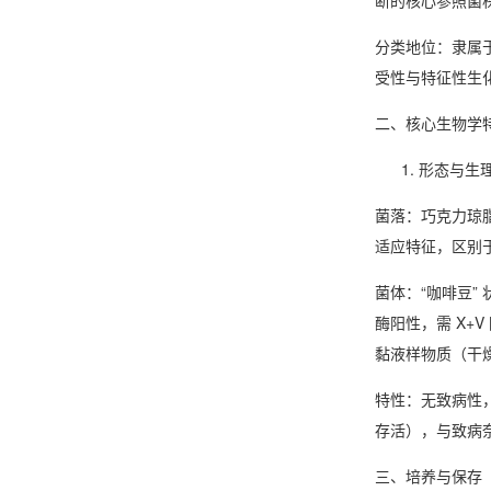
断的核心参照菌
分类地位
：隶属
受性与特征性生
二、核心生物学
形态与生
菌落：巧克力琼脂上
适应特征，区别
菌体：“咖啡豆”
酶阳性，需 X
黏液样物质（干
特性：无致病性，
存活），与致病
三、培养与保存