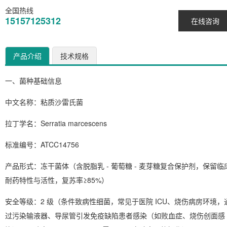
全国热线
15157125312
在线咨询
产品介绍
技术规格
一、菌种基础信息
中文名称
：粘质沙雷氏菌
拉丁学名
：
Serratia marcescens
标准编号
：ATCC14756
产品形式
：冻干菌体（含脱脂乳 - 葡萄糖 - 麦芽糖复合保护剂，保留临
耐药特性与活性，复苏率≥85%）
安全等级
：2 级（条件致病性细菌，常见于医院 ICU、烧伤病房环境，
过污染输液器、导尿管引发免疫缺陷患者感染（如败血症、烧伤创面感