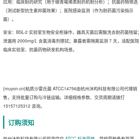
应用
：临床耐药研究（用于碳青霉烯类耐药机制分析）；抗菌药物筛选
（测试新型抗生素抑菌效果）；医院感染监测（作为耐药菌污染指示
菌）。
安全
：BSL-2 实验室生物安全柜操作，器具灭菌后需酸洗去耐药菌残留
泄漏用 2000mg/L 含氯消毒剂擦拭；暴露者需隔离监测 7 天，适配医院
临床实验室、抗菌药物研发机构场景。
{muyon.cn}粘质沙雷氏菌 ATCC14756由杭州沐昀科技有限公司代理销
售，支持批量订购与冷链运输。详细规格参数、交货周期请拨打
15157125312 咨询。
订购须知
杭州沐昀科技有限公司现货供应
ATCC 标准菌株
，常规菌种备有现货。