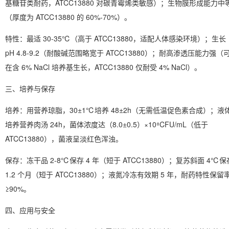
基糖苷类耐药，ATCC13880 对碳青霉烯类敏感）；生物膜形成能力中
（厚度为 ATCC13880 的 60%-70%）。
特性：最适 30-35℃（高于 ATCC13880，适配人体感染环境）；生长
pH 4.8-9.2（耐酸碱范围略宽于 ATCC13880）；耐高渗透压能力强（
在含 6% NaCl 培养基生长，ATCC13880 仅耐受 4% NaCl）。
三、培养与保存
培养
：用营养琼脂，30±1℃培养 48±2h（无需低温促色素合成）；液
培养营养肉汤 24h，菌体浓度达（8.0±0.5）×10⁸CFU/mL（低于
ATCC13880），菌液呈淡红色浑浊。
保存
：冻干品 2-8℃保存 4 年（短于 ATCC13880）；复苏斜面 4℃保
1.2 个月（短于 ATCC13880）；液氮冷冻有效期 5 年，耐药特性保留
≥90%。
四、应用与安全