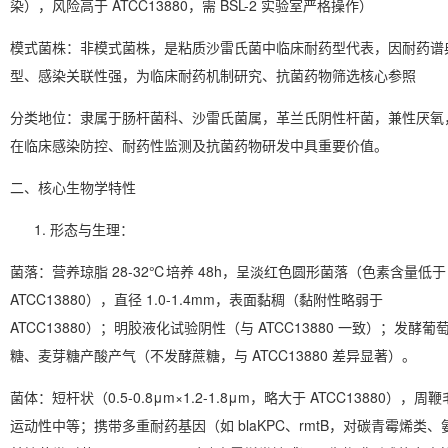
染），风险高于 ATCC13880，需 BSL-2 实验室严格操作）
模式菌株
：非模式菌株，是粘质沙雷氏菌中临床耐药型代表，因耐药谱
型、感染关联性强，为临床耐药机制研究、抗菌药物筛选核心参照
分类地位
：隶属于肠杆菌科、沙雷氏菌属，革兰氏阴性杆菌，兼性厌氧
在临床感染防控、耐药性监测及抗菌药物研发中具重要价值。
二、核心生物学特性
形态与生理
：
菌落：营养琼脂 28-32℃培养 48h，呈淡红色圆形菌落（色素含量低于
ATCC13880），直径 1.0-1.4mm，表面黏稠（黏附性略弱于
ATCC13880）；明胶液化试验阴性（与 ATCC13880 一致）；发酵葡
糖、麦芽糖产酸产气（不发酵蔗糖，与 ATCC13880 差异显著）。
菌体：短杆状（0.5-0.8μm×1.2-1.8μm，略大于 ATCC13880），周鞭
运动性中等；携带多重耐药基因（如 blaKPC、rmtB，对碳青霉烯类、