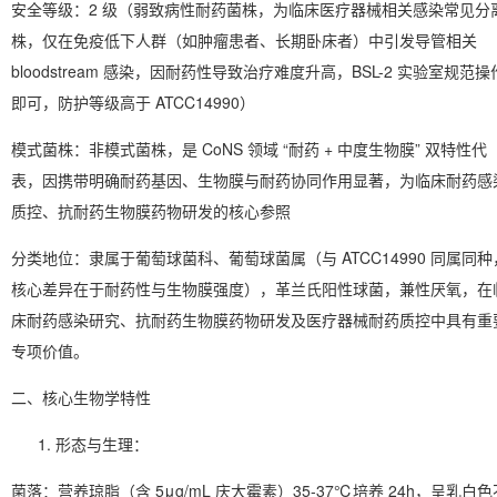
安全等级
：2 级（弱致病性耐药菌株，为临床医疗器械相关感染常见分
株，仅在免疫低下人群（如肿瘤患者、长期卧床者）中引发导管相关
bloodstream 感染，因耐药性导致治疗难度升高，BSL-2 实验室规范操
即可，防护等级高于 ATCC14990）
模式菌株
：非模式菌株，是 CoNS 领域 “耐药 + 中度生物膜” 双特性代
表，因携带明确耐药基因、生物膜与耐药协同作用显著，为临床耐药感
质控、抗耐药生物膜药物研发的核心参照
分类地位
：隶属于葡萄球菌科、葡萄球菌属（与 ATCC14990 同属同种
核心差异在于耐药性与生物膜强度），革兰氏阳性球菌，兼性厌氧，在
床耐药感染研究、抗耐药生物膜药物研发及医疗器械耐药质控中具有重
专项价值。
二、核心生物学特性
形态与生理
：
菌落：营养琼脂（含 5μg/mL 庆大霉素）35-37℃培养 24h，呈
乳白色