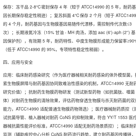
保存
：冻干品 2-8℃密封保存 4 年（短于 ATCC14990 的 5 年，耐药基
因长期保存稳定性稍逊）；复苏斜面 4℃保存 2 个月（短于 ATCC1499
的 4 个月，耐药基因与生物膜基因易随传代漂移，需控制传代次数≤3
次）；长期液氮冷冻（15% 甘油 - MH 肉汤，添加 aac (6')-aph (2'') 基
因保护剂），有效期 5 年，耐药特性、中度生物膜形成能力保留率≥90
（低于 ATCC14990 的 95%，专项特性稳定性稍弱）。
四、应用与安全
应用
：临床耐药感染研究（作为医疗器械相关耐药感染的体外模型菌，
索生物膜屏障与耐药基因协同致难治性感染的机制，ATCC14990 无耐
研究价值）；抗耐药生物膜药物研发（测试新型药物（如抗菌肽、噬菌
体）对耐药生物膜的清除效果，评估药物穿透生物膜与杀灭耐药菌的双
能力，ATCC14990 适配普通生物膜药物筛选）；医疗器械耐药质控（
试抗菌导管、植入器械对耐药 CoNS 的抑制效果，符合 YY/T 1553 医
器械抗菌性能评价标准，ATCC14990 适配无耐药场景质控）；临床耐
监测（辅助疾控中心分析 CoNS 耐药流行趋势，建立耐药基因传播链，