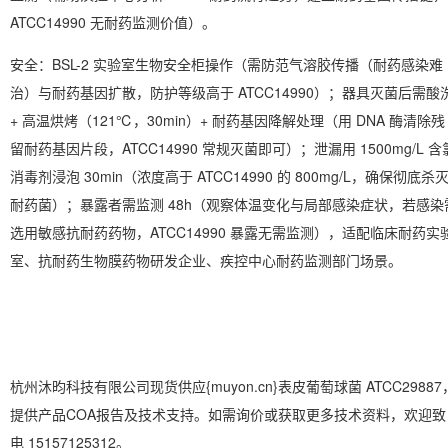
ATCC14990 无耐药监测价值）。
安全
：BSL-2 实验室生物安全柜操作（需防范气溶胶传播（耐药感染难
治）与耐药基因扩散，防护等级高于 ATCC14990）；器具灭菌后需酸
+ 高温烘烤（121℃，30min）+ 耐药基因降解处理（用 DNA 酶清除残
留耐药基因片段，ATCC14990 常规灭菌即可）；泄漏用 1500mg/L 含
消毒剂浸泡 30min（浓度高于 ATCC14990 的 800mg/L，确保彻底杀
耐药菌）；暴露者需监测 48h（观察体温变化与局部感染症状，若感染
选用敏感抗耐药药物，ATCC14990 暴露无需监测），适配临床耐药实
室、抗耐药生物膜药物研发企业、疾控中心耐药监测部门场景。
杭州沐昀科技有限公司现货供应{muyon.cn}表皮葡萄球菌 ATCC29887
提供产品COA报告及技术支持。如需询价或获取更多技术资料，欢迎致
电 15157125312。