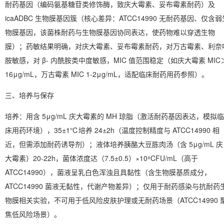
耐药基因（编码氨基糖苷类修饰酶，致庆大霉素、妥布霉素耐药）及
icaADBC 生物膜基因簇
（核心差异：ATCC14990 无耐药基因、仅含弱
物膜基因，该菌株耐药与生物膜基因协同表达，使药物难以穿透生物
膜）；药敏结果明确，对庆大霉素、妥布霉素耐药，对万古霉素、利奈
胺敏感，对 β- 内酰胺类中度敏感，MIC 值范围稳定（如庆大霉素 MIC
16μg/mL，万古霉素 MIC 1-2μg/mL，适配临床耐药用药参照）。
三、培养与保存
培养
：用含 5μg/mL 庆大霉素的 MH 琼脂（激活耐药基因表达，模拟临
床用药环境），35±1℃培养 24±2h（温度控制精度与 ATCC14990 相
近，但需添加耐药诱导剂）；液体培养胰酪大豆胨肉汤（含 5μg/mL 庆
大霉素）20-22h，菌体浓度达（7.5±0.5）×10⁸CFU/mL（高于
ATCC14990），菌液呈乳白色浑浊且具黏性（含生物膜基质成分，
ATCC14990 菌液无黏性，代谢产物差异）；仅用于耐药感染与抗耐药
物膜相关实验，不可用于低风险皮肤护理或无耐药场景（ATCC14990 
焦低风险场景）。