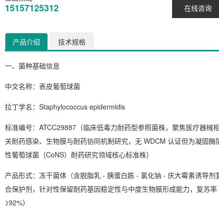
15157125312
在线咨询
产品介绍
技术规格
一、菌种基础信息
中文名称
：表皮葡萄球菌
拉丁学名
：
Staphylococcus epidermidis
标准编号
：ATCC29887（临床低毒力耐药型参照菌株，聚焦医疗器械
关耐药感染、生物膜与耐药协同机制研究，无 WDCM 认证但为凝固酶
性葡萄球菌（CoNS）耐药研究领域核心标准株）
产品形式
：冻干菌体（含脱脂乳 - 胰蛋白胨 - 氯化钠 - 庆大霉素诱导剂
合保护剂，针对性保留耐药基因稳定性与中度生物膜形成能力，复苏率
≥92%）