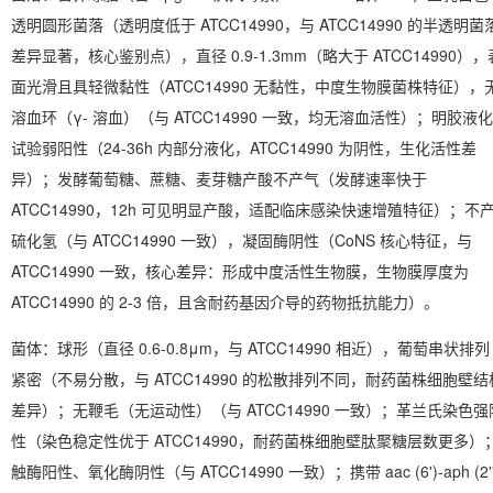
透明圆形菌落
（透明度低于 ATCC14990，与 ATCC14990 的半透明菌
差异显著，核心鉴别点），直径 0.9-1.3mm（略大于 ATCC14990），
面光滑且具轻微黏性（ATCC14990 无黏性，中度生物膜菌株特征），
溶血环（γ- 溶血）
（与 ATCC14990 一致，均无溶血活性）；明胶液化
试验弱阳性（24-36h 内部分液化，ATCC14990 为阴性，生化活性差
异）；发酵葡萄糖、蔗糖、麦芽糖产酸不产气（发酵速率快于
ATCC14990，12h 可见明显产酸，适配临床感染快速增殖特征）；
不
硫化氢（与 ATCC14990 一致），凝固酶阴性
（CoNS 核心特征，与
ATCC14990 一致，核心差异：形成中度活性生物膜，生物膜厚度为
ATCC14990 的 2-3 倍，且含耐药基因介导的药物抵抗能力）。
菌体：球形（直径 0.6-0.8μm，与 ATCC14990 相近），葡萄串状排列
紧密（不易分散，与 ATCC14990 的松散排列不同，耐药菌株细胞壁结
差异）；
无鞭毛（无运动性）
（与 ATCC14990 一致）；革兰氏染色强
性（染色稳定性优于 ATCC14990，耐药菌株细胞壁肽聚糖层数更多）
触酶阳性、氧化酶阴性（与 ATCC14990 一致）；
携带 aac (6')-aph (2'