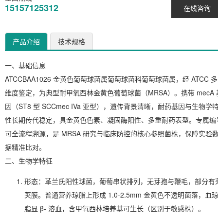
15157125312
在线咨询
产品介绍
技术规格
一、基础信息
ATCCBAA1026 金黄色葡萄球菌属葡萄球菌科葡萄球菌属，经 ATCC 多
维度鉴定，为典型耐甲氧西林金黄色葡萄球菌（MRSA）。携带 mecA 
因（ST8 型 SCCmec IVa 亚型），遗传背景清晰，耐药基因与生物学
性长期传代稳定，具金黄色色素、凝固酶阳性、多重耐药表型。专属编
可全流程溯源，是 MRSA 研究与临床防控的核心参照菌株，保障实验
据精准比对。
二、生物学特征
形态
：革兰氏阳性球菌，葡萄串状排列，无芽孢与鞭毛，部分有
荚膜。普通营养琼脂上形成 1.0-2.5mm 金黄色不透明菌落，血
脂显 β- 溶血，含甲氧西林培养基可生长（区别于敏感株）。