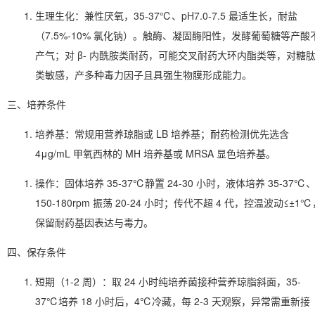
生理生化
：兼性厌氧，35-37℃、pH7.0-7.5 最适生长，耐盐
（7.5%-10% 氯化钠）。触酶、凝固酶阳性，发酵葡萄糖等产酸
产气；对 β- 内酰胺类耐药，可能交叉耐药大环内酯类等，对糖
类敏感，产多种毒力因子且具强生物膜形成能力。
三、培养条件
培养基
：常规用营养琼脂或 LB 培养基；耐药检测优先选含
4μg/mL 甲氧西林的 MH 培养基或 MRSA 显色培养基。
操作
：固体培养 35-37℃静置 24-30 小时，液体培养 35-37℃
150-180rpm 振荡 20-24 小时；传代不超 4 代，控温波动≤±1
保留耐药基因表达与毒力。
四、保存条件
短期（1-2 周）
：取 24 小时纯培养菌接种营养琼脂斜面，35-
37℃培养 18 小时后，4℃冷藏，每 2-3 天观察，异常需重新接