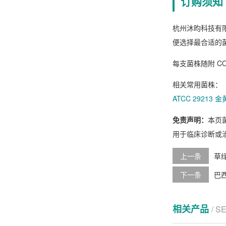
订购须知
杭州沐昀科技有
便选择最合适的
每支菌株随附 C
相关常用菌株：
ATCC 29213
免责声明：
本页
用于临床诊断或
上一条
草绿
下一条
巴西曲
相关产品
/ S