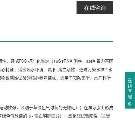
在线咨询
，经 ATCC 标准化鉴定（16S rRNA 测序、aerA 毒力基因
心特征：适应淡水环境、具 β- 溶血活性，通过污染水体 / 水
抗菌药物敏感性试验的核心参照菌株，适用于预防医学、水产科学
在
线
客
服
极鞭毛（运动性强，区别于草绿色气球菌的无鞭毛）；在血琼脂上形成
与草绿色气球菌的 α- 溶血明确区分），氧化酶试验阳性（关键