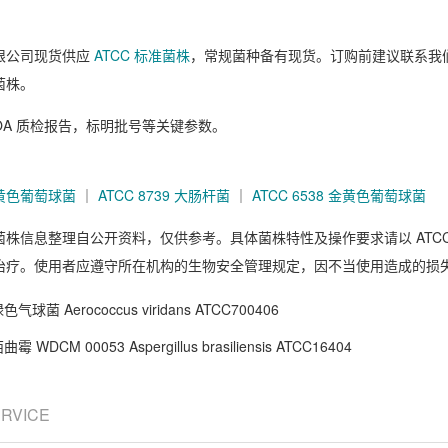
限公司现货供应
ATCC 标准菌株
，常规菌种备有现货。订购前建议联系我
菌株。
OA 质检报告，标明批号等关键参数。
 金黄色葡萄球菌
｜
ATCC 8739 大肠杆菌
｜
ATCC 6538 金黄色葡萄球菌
菌株信息整理自公开资料，仅供参考。具体菌株特性及操作要求请以 ATC
治疗。使用者应遵守所在机构的生物安全管理规定，因不当使用造成的损
色气球菌 Aerococcus viridans ATCC700406
霉 WDCM 00053 Aspergillus brasiliensis ATCC16404
ERVICE