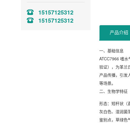
15157125312
15157125312
产品介绍
一、基础信息
ATCC7966 
验证），为革兰氏
产品传播，引发人
等场景。
二、生物学特征
形态
：短杆状（直
灰白色、湿润菌落
鉴别点，草绿色