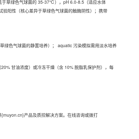
草绿色气球菌的 35-37℃），pH 6.0-8.5（适应水体
试验阳性（核心差异于草绿色气球菌的触酶阴性）；携带
草绿色气球菌的静置培养）； aquatic 污染模拟需用淡水培养
（20% 甘油浓度）或冷冻干燥（含 10% 脱脂乳保护剂），每
提供{muyon.cn}产品及质控解决方案。在线咨询或拨打