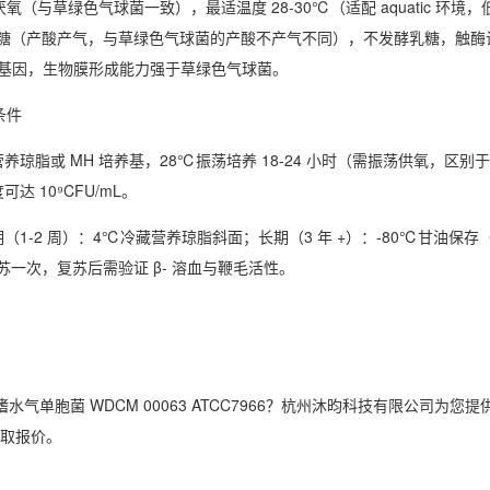
氧（与草绿色气球菌一致），最适温度 28-30℃（适配 aquatic 环境，低于
萄糖（产酸产气，与草绿色气球菌的产酸不产气不同），不发酵乳糖，触酶
A 毒力基因，生物膜形成能力强于草绿色气球菌。
条件
养琼脂或 MH 培养基，28℃振荡培养 18-24 小时（需振荡供氧，区别于
达 10⁹CFU/mL。
（1-2 周）：4℃冷藏营养琼脂斜面；长期（3 年 +）：-80℃甘油保存
复苏一次，复苏后需验证 β- 溶血与鞭毛活性。
cn}嗜水气单胞菌 WDCM 00063 ATCC7966？杭州沐昀科技有限公司为您
 获取报价。