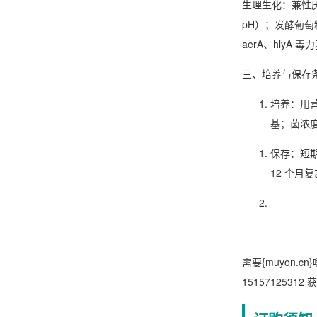
生理生化
：兼性厌
pH）；发酵葡
aerA、hly
三、培养与保存
培养
：用营
基；菌浓度可
保存
：短期
12 个月
需要{muyon.
15157125312