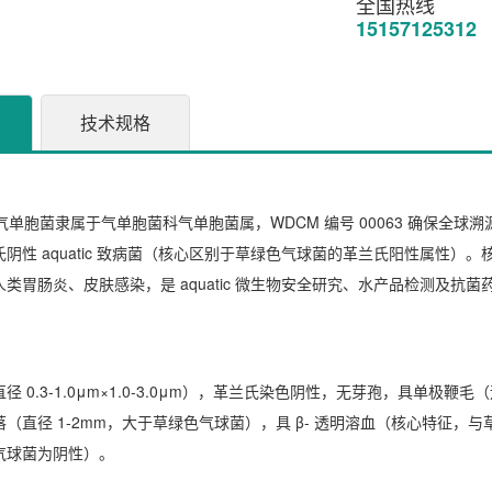
全国热线
15157125312
技术规格
嗜水气单胞菌隶属于气单胞菌科气单胞菌属，WDCM 编号 00063 确保全球溯源性
阴性 aquatic 致病菌（核心区别于草绿色气球菌的革兰氏阳性属性）。核
类胃肠炎、皮肤感染，是 aquatic 微生物安全研究、水产品检测及
径 0.3-1.0μm×1.0-3.0μm），革兰氏染色阴性，无芽孢，具单
（直径 1-2mm，大于草绿色气球菌），具 β- 透明溶血（核心特征，
气球菌为阴性）。