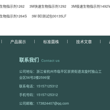
生物指示剂1262
3M快速生物指示剂1292
3M极速生物指示剂1492
生物指示剂1264S
3M BD测试包00135LF
产品展示
标准菌株
技术文章
联系我们
Contact us
公司地址：浙江省杭州市临平区崇贤街道龙旋村独山工
业区56号2楼2599室
联系电话：15157125312
手机号码：15157125312
公司邮箱：173824407@qq.com