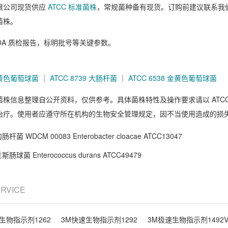
限公司现货供应
ATCC 标准菌株
，常规菌种备有现货。订购前建议联系我
菌株。
OA 质检报告，标明批号等关键参数。
 金黄色葡萄球菌
｜
ATCC 8739 大肠杆菌
｜
ATCC 6538 金黄色葡萄球菌
菌株信息整理自公开资料，仅供参考。具体菌株特性及操作要求请以 ATC
治疗。使用者应遵守所在机构的生物安全管理规定，因不当使用造成的损
肠杆菌 WDCM 00083 Enterobacter cloacae ATCC13047
斯肠球菌 Enterococcus durans ATCC49479
ERVICE
生物指示剂1262
3M快速生物指示剂1292
3M极速生物指示剂1492