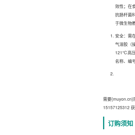
效性；在
抗肠杆菌
于微生物
安全
：需
气溶胶（
121℃高
名称、编
需要{muyon.
15157125312
订购须知