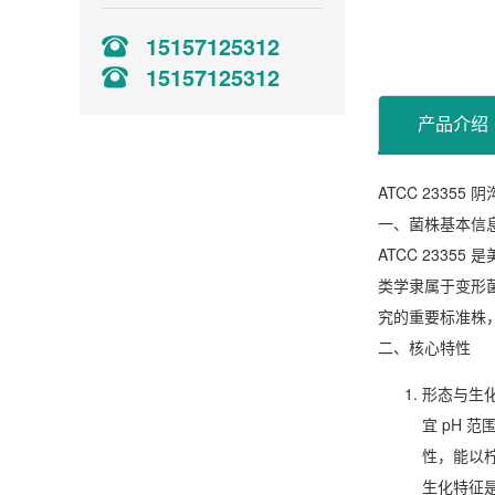
15157125312
15157125312
产品介绍
ATCC 23355 阴
一、菌株基本信
ATCC 233
类学隶属于变形
究的重要标准株
二、核心特性
形态与生
宜 pH 
性，能以
生化特征