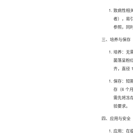
致病性相
者），易引
参照，同
三、培养与保存
培养
：无
菌落呈粉
齐，直径 
保存
：短
存（6 个
需先将冻存
验要求。
四、应用与安全
应用
：在