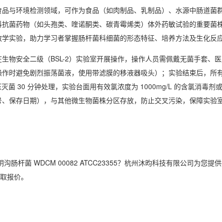
食品与环境检测领域，可作为食品（如肉制品、乳制品）、水源中肠道菌
科抗菌药物（如头孢类、喹诺酮类、碳青霉烯类）体外药敏试验的重要菌
教学实验，助力学习者掌握肠杆菌科细菌的形态特征、培养方法及生化反
在生物安全二级（BSL-2）实验室开展操作，操作人员需佩戴无菌手套、
操作时避免剧烈振荡菌液，使用带滤膜的移液器吸头）；实验结束后，所
压灭菌 30 分钟处理，实验台面用有效氯浓度为 1000mg/L 的含氯消
号、保存日期），与其他微生物菌株分区存放，防止交叉污染，保障实验
cn}阴沟肠杆菌 WDCM 00082 ATCC23355？杭州沐昀科技有限公司为您
 获取报价。