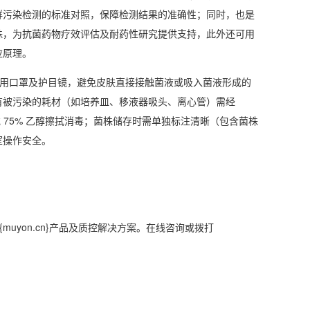
群污染检测的标准对照，保障检测结果的准确性；同时，也是
株，为抗菌药物疗效评估及耐药性研究提供支持，此外还可用
应原理。
医用口罩及护目镜，避免皮肤直接接触菌液或吸入菌液形成的
有被污染的耗材（如培养皿、移液器吸头、离心管）需经
毒剂或 75% 乙醇擦拭消毒；菌株储存时需单独标注清晰（包含菌株
室操作安全。
提供{muyon.cn}产品及质控解决方案。在线咨询或拨打