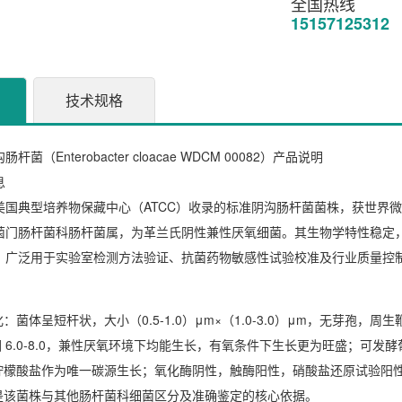
全国热线
15157125312
技术规格
沟肠杆菌（Enterobacter cloacae WDCM 00082）产品说明
息
55 是美国典型培养物保藏中心（ATCC）收录的标准阴沟肠杆菌菌株，获世界微
菌门肠杆菌科肠杆菌属，为革兰氏阴性兼性厌氧细菌。其生物学特性稳定
，广泛用于实验室检测方法验证、抗菌药物敏感性试验校准及行业质量控
化
：菌体呈短杆状，大小（0.5-1.0）μm×（1.0-3.0）μm，无芽孢，周
范围 6.0-8.0，兼性厌氧环境下均能生长，有氧条件下生长更为旺盛；
柠檬酸盐作为唯一碳源生长；氧化酶阴性，触酶阳性，硝酸盐还原试验阳性
是该菌株与其他肠杆菌科细菌区分及准确鉴定的核心依据。