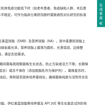
在
在机体免疫功能低下时（如老年患者、免疫缺陷人群、术后患
线
客
毒力水平稳定，可作为临床分离阴沟肠杆菌致病性对比研究的标准
服
美蓝琼脂（EMB）及营养琼脂（NA），其中麦康凯琼脂上
微弱金属光泽，营养琼脂上菌落为圆形、光滑湿润、边缘整
菌落，满足实验需求。
，期间需每周观察菌株生长状态，防止污染或活力下降；长期保
1 体积混合）或冻干保存（添加脱脂乳作为保护剂）。菌株复苏时，
液浑浊后，再转接至固体培养基纯化，确保菌株纯度与活性符合实
伊红美蓝琼脂等培养基及 API 20E 等生化鉴定试剂的有