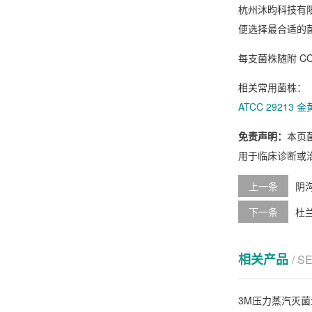
杭州沐昀科技有
便选择最合适的
每支菌株随附 C
相关常用菌株：
ATCC 29213
免责声明：
本页
用于临床诊断或
上一条
阴沟
下一条
杜兰
相关产品
/ S
3M压力蒸汽灭菌