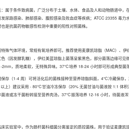
关
：属于条件致病菌，广泛分布于土壤、水体、食品及人和动物肠道中，
发尿路感染、肺部感染、腹腔感染及败血症等疾病；ATCC 23355 
时也是抗菌药物敏感性检测中重要的阳性对照菌株。
需特殊气体环境，常规有氧培养即可。推荐使用麦康凯琼脂（MAC）、伊红
红色（因发酵乳糖），伊红美蓝琼脂上菌落呈紫黑色，部分菌落边缘可见
1-2mm，质地柔软，无特殊异味。37℃培养 18-24 小时即可形成典型
期保存（1-4 周）可将活化后的菌株接种至营养琼脂斜面，4℃冷藏保存
月以上）建议采用 - 80℃甘油冷冻保存（20% 无菌甘油与菌液按 1:
菌液或冻干菌粉转接至营养肉汤，37℃振荡培养 12-16 小时，待菌
临床实验室中，作为肠杆菌科细菌分离鉴定的质控菌株，用于验证麦康凯琼脂、