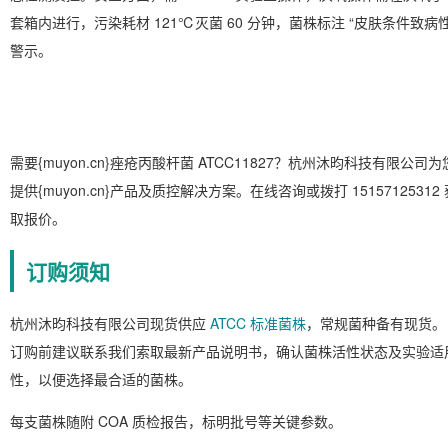
套箱内进行，污染耗材 121℃灭菌 60 分钟，菌株标注 “皮肤条件致病性
警示。
需要{muyon.cn}痤疮丙酸杆菌 ATCC11827？杭州沐昀科技有限公司为
提供{muyon.cn}产品及质控解决方案。在线咨询或拨打 15157125312 
取报价。
订购须知
杭州沐昀科技有限公司现货供应
ATCC 标准菌株
，常规菌种备有现货。
订购前建议联系我们索取最新产品说明书，确认菌株活性状态及实验适
性，以便选择最合适的菌株。
每支菌株随附 COA 质检报告，标明批号等关键参数。