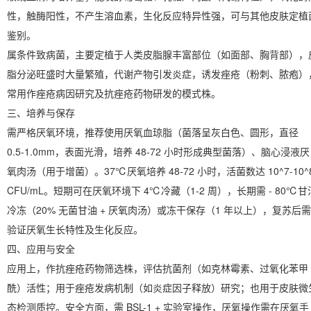
性，触酶阳性，不产生溶血素，生化反应特异性强，可与其他皮肤定植
鉴别。
属条件致病菌，主要定植于人类皮脂腺丰富部位（如面部、胸背部），
脂分泌旺盛时大量繁殖，代谢产物引发炎症，诱发痤疮（粉刺、脓疱）
常用作痤疮病因研究及抗痤疮药物研发的模式株。
三、培养与保存
需严格厌氧环境，推荐使用厌氧血琼脂（菌落呈灰白色、圆形，直径
0.5-1.0mm，表面光滑，培养 48-72 小时形成典型菌落）、脑心浸液厌
氧肉汤（用于增菌）。37℃厌氧培养 48-72 小时，活菌数达 10^7-10^
CFU/mL。短期可在厌氧环境下 4℃冷藏（1-2 周），长期需 - 80℃甘
冷冻（20% 无菌甘油 + 厌氧肉汤）或冻干保存（1 年以上），复苏后需
验证厌氧生长特性及生化反应。
四、应用与安全
应用上，作抗痤疮药物筛选株，评估抗菌剂（如克林霉素、过氧化苯甲
酰）活性；用于痤疮发病机制（如炎症因子释放）研究；也用于皮肤微
态检测质控。安全方面，需 BSL-1 + 实验室操作，厌氧操作需在厌氧手