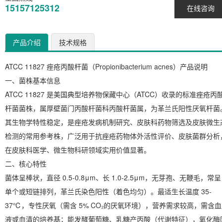
15157125312
在线咨询
产品介绍
技术规格
ATCC 11827 痤疮丙酸杆菌（Propionibacterium acnes）产品说明
一、菌株基本信息
ATCC 11827 是美国典型培养物保藏中心（ATCC）收录的标准痤疮丙
杆菌菌株，属厚壁菌门丙酸杆菌科丙酸杆菌属，为革兰氏阳性厌氧杆菌
其生物学特性稳定，是痤疮发病机制研究、皮肤科药物筛选及皮肤微生
检测的常用参考株，广泛用于抗痤疮药物体外活性评价、皮肤菌群分析
在皮肤科医学、微生物科研领域实用价值显著。
二、核心特性
菌体呈棒状，直径 0.5-0.8μm、长 1.0-2.5μm，无芽孢、无鞭毛，常呈
单个或短链排列，革兰氏染色阳性（着色均匀）。最适生长温度 35-
37℃，专性厌氧（需含 5% CO₂的厌氧环境），营养需求较高，需含血
液或血清的培养基；能发酵葡萄糖、乳糖产丙酸（代谢特征），氧化酶