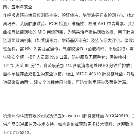
四、应用与安全
作呼吸道感染病原检测质控株，验证痰液、脑脊液等标本检测方法（如
离培养、荚膜肿胀试验、PCR 检测）准确性；校准 AST 中青霉素、头
曲松等抗菌药物的 MIC 判读范围，为感染治疗提供药敏依据；用于肺
链球菌致病机制（如荚膜毒力、耐药基因研究）及疫苗研发评价。属致
性菌株，需 BSL-2 实验室操作，气溶胶操作（菌液稀释、平板挑取）需
生物安全柜，操作人员戴 N95 口罩、防护服及无菌手套；污染耗材
121℃灭菌 60 分钟，含菌废液加 1% 含氯消毒剂处理 60 分钟后排放
菌株单独存放双锁生物安全冰箱，标注 “ATCC 49619 肺炎链球菌 - 呼
道感染致病菌”，建立全流程使用台账，严防实验室感染及菌株泄漏。
杭州沐昀科技有限公司现货供应{muyon.cn}肺炎链球菌 ATCC49619，
供产品COA报告及技术支持。如需询价或获取更多技术资料，欢迎致电
15157125312。