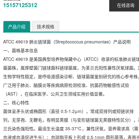
15157125312
在线咨询
产品介绍
技术规格
ATCC 49619 肺炎链球菌（Streptococcus pneumoniae）产品说明
一、菌株基本信息
ATCC 49619 是美国典型培养物保藏中心（ATCC）收录的标准肺炎链
菌菌株，属厚壁菌门链球菌科链球菌属，为革兰氏阳性兼性厌氧球菌。
生物学特性稳定，是呼吸道感染诊断、链球菌属鉴别研究的核心参考株
广泛用于肺炎、脑膜炎等疾病病原检测校准、抗菌药物敏感性试验
（AST），在临床医学、公共卫生领域实用价值显著。
二、核心特性
菌体呈矛头状或椭圆形（直径 0.5-1.2μm），常成双排列或短链状排
列，无芽孢、无鞭毛，
有明显荚膜（与变形链球菌无荚膜特性区分）
，
兰氏染色强阳性。最适生长温度 35-37℃，兼性厌氧，营养需求高（需
血液或血清促进生长）；血琼脂平板上形成 0.5-1mm 圆形菌落，表面