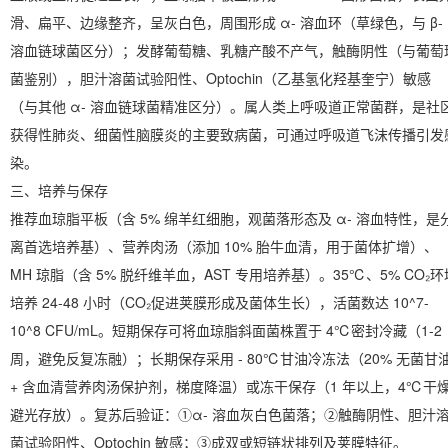
滑、扁平、边缘整齐，呈灰白色，
周围形成 α- 溶血环（草绿色，与 β-
溶血链球菌区分）
；发酵葡萄糖、乳糖产酸不产气，
触酶阴性（与葡萄
菌鉴别）
，胆汁溶菌试验阳性、Optochin（乙基氢化羟基奎宁）敏感
（与其他 α- 溶血链球菌精准区分）。属人类上呼吸道正常菌群，是社
获得性肺炎、细菌性脑膜炎的主要致病菌，可通过呼吸道飞沫传播引发
染。
三、培养与保存
推荐血琼脂平板（含 5% 绵羊红细胞，观菌落形态及 α- 溶血特性，是
离首选培养基）、营养肉汤（添加 10% 胎牛血清，用于菌体扩增）、
MH 琼脂（含 5% 脱纤维羊血，AST 专用培养基）。35℃、5% CO₂环
培养 24-48 小时（CO₂促进荚膜形成及菌体生长），活菌数达 10^7-
10^8 CFU/mL。短期保存可将血琼脂斜面菌株置于 4℃密封冷藏（1-2
周，避免反复冻融）；长期保存采用 - 80℃甘油冷冻法（20% 无菌甘
+ 含血清营养肉汤保护剂，梯度降温）或冻干保存（1 年以上，4℃干
避光存放）。复苏后验证：①α- 溶血灰白色菌落；②触酶阴性、胆汁
菌试验阳性、Optochin 敏感；③成双或短链状排列及荚膜特征。