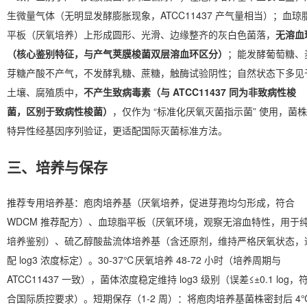
生微量气体（无明显发酵膨胀现象，ATCC11437 产气量相当）；血琼
平板（厌氧培养）上形成圆形、光滑、边缘整齐的灰白色菌落，
无溶血
（核心鉴别特征，与产气荚膜梭菌双层溶血环区分）
；能发酵葡萄糖、
芽糖产酸不产气，不发酵乳糖、蔗糖，触酶试验阴性；自然状态下多见
土壤、腐殖质中，
不产生致病毒素（与 ATCC11437 同为非致病性梭
菌，区别于致病性梭菌）
，仅作为 “标准化厌氧灭菌指示菌” 使用，菌株
特异性经基因序列验证，更适配国际灭菌标准方法。
三、培养与保存
推荐专用培养基：庖肉培养基（厌氧培养，促进芽孢均匀形成，符合
WDCM 推荐配方）、血琼脂平板（厌氧环境，观察无溶血特性，用于
培养鉴别）、硫乙醇酸盐流体培养基（含还原剂，维持严格厌氧状态，
配 log3 浓度标定）。30-37℃厌氧培养 48-72 小时（培养周期与
ATCC11437 一致），菌体浓度稳定维持 log3 级别（误差≤±0.1 log，
合国际质控要求）。短期保存（1-2 周）：将庖肉培养基菌株密封后 4