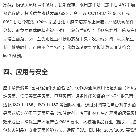
冷藏，确保厌氧环境不破坏；长期保存：采用冻干法（冻干后 4℃干燥
避光存放，复苏后芽孢萌发率≥92%，高于 ATCC11437 的 90%）或 -
80℃甘油冷冻法（20% 无菌甘油 + 庖肉培养基上清液，严格厌氧条件
分装，避免芽孢休眠状态被干扰）。复苏后验证：①厌氧培养下的灰白
无溶血菌落；②革兰氏阳性直杆状形态及中央 / 次末端芽孢；③厌氧生
长、触酶阴性、产酸不产气特性；④菌体浓度经平板计数法确认符合
log3 级别。
四、应用与安全
应用场景聚焦 “国际标准化灭菌验证”：①作为全球通用低温灭菌（环氧
烷灭菌、低温等离子灭菌、甲醛灭菌）设备性能验证的 “金标准指示菌”
适配 ISO 11135、ISO 11137 等国际标准，通过芽孢存活与否判定灭菌
是否达标；②用于无菌药品（如注射剂、冻干制剂）生产环境的厌氧灭
效果验证，确保生产环境符合 GMP 要求；③校准食品行业（罐头、真
包装肉制品）商业无菌检验方法，适配 FDA、EU No. 2073/2005 等监