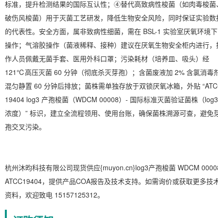
标准，提升检测结果的国际互认性；④替代高致病性梭菌（如肉毒梭菌
破伤风梭菌）用于灭菌工艺研发，降低生物安全风险，同时保证实验数
的代表性。安全方面，属非致病性细菌，需在 BSL-1 实验室厌氧环境下
操作；气溶胶操作（菌液稀释、接种）建议在厌氧生物安全柜内进行，
作人员佩戴无菌手套、医用外科口罩；污染耗材（培养皿、吸头）经
121℃高压灭菌 60 分钟（彻底杀灭芽孢）；含菌废液加 2% 含氯消毒
混匀静置 60 分钟后排放；菌株需单独存放于双锁厌氧冰箱，外贴 “ATC
19404 log3 产孢梭菌（WDCM 00008）- 国际标准灭菌验证菌株（log3
浓度）” 标识，建立全流程领用、使用台账，确保菌株溯源可查，避免
孢交叉污染。
杭州沐昀科技有限公司现货供应{muyon.cn}log3产孢梭菌 WDCM 0000
ATCC19404，提供产品COA报告及技术支持。如需询价或获取更多技
资料，欢迎致电 15157125312。