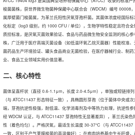
ATCC 19404 log3 是美国典型培养物保藏中心（ATCC）收录的标准产
梭菌菌株，获世界微生物菌种保藏中心联合会（WDCM）编号 00008
属厚壁菌门梭菌属，为革兰氏阳性厌氧芽孢杆菌。其菌体浓度经国际标
化标定（log3 级别，约 1000 CFU / 单位），生物学特性稳定且符合全
质控标准，是厌氧灭菌效果验证、食品与药品微生物安全监测的核心参
株，广泛用于医疗高端灭菌设备（如低温环氧乙烷灭菌器）性能校准、
菌药品生产环境验证、罐头食品商业无菌检验，在医疗器械行业、制药
业、食品工业领域实用价值显著。
二、核心特性
菌体呈直杆状（直径 0.6-1.1μm，长度 2.0-4.5μm），单独或短链排列
（与 ATCC11437 形态特征一致），具椭圆形芽孢（位于菌体中央或次
端，芽孢抗逆性极强，耐低温、化学消毒剂及中等热力处理，抗逆性参
经 WDCM 认证，与 ATCC11437 芽孢特性无显著差异），革兰氏染色
性（着色均匀）。严格厌氧，最适生长温度 30-37℃（与 ATCC11437
一致，区别于产气荚膜梭菌的高温偏好）；在庖肉培养基中生长旺盛，