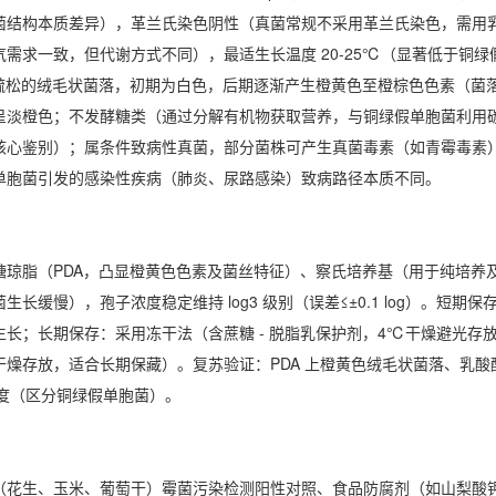
菌结构本质差异），革兰氏染色阴性（真菌常规不采用革兰氏染色，需用
气需求一致，但代谢方式不同），最适生长温度 20-25℃（显著低于铜
成疏松的绒毛状菌落，初期为白色，后期逐渐产生橙黄色至橙棕色色素（菌
呈淡橙色；不发酵糖类（通过分解有机物获取营养，与铜绿假单胞菌利用碳
核心鉴别）；属条件致病性真菌，部分菌株可产生真菌毒素（如青霉毒素
单胞菌引发的感染性疾病（肺炎、尿路感染）致病路径本质不同。
琼脂（PDA，凸显橙黄色色素及菌丝特征）、察氏培养基（用于纯培养及孢
长缓慢），孢子浓度稳定维持 log3 级别（误差≤±0.1 log）。短期保
生长；长期保存：采用冻干法（含蔗糖 - 脱脂乳保护剂，4℃干燥避光存
燥存放，适合长期保藏）。复苏验证：PDA 上橙黄色绒毛状菌落、乳酸
子浓度（区分铜绿假单胞菌）。
（花生、玉米、葡萄干）霉菌污染检测阳性对照、食品防腐剂（如山梨酸