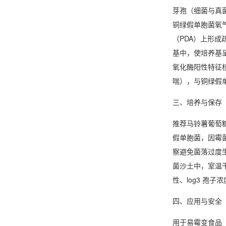
芽孢（细菌与真
铜绿假单胞菌氧
（PDA）上形
基中，使培养基
氧化酶阳性特征
喘），与铜绿假
三、培养与保存
推荐马铃薯葡萄糖
假单胞菌，因霉菌生
察避免菌落过度
菌沙土中，室温干
性、log3 孢
四、应用与安全
用于易霉变食品