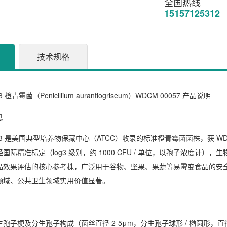
全国热线
15157125312
技术规格
og3 橙青霉菌（Penicillium aurantiogriseum）WDCM 00057 产品说明
息
5 log3 是美国典型培养物保藏中心（ATCC）收录的标准橙青霉菌菌株，获 
国际精准标定（log3 级别，约 1000 CFU / 单位，以孢子浓度
品效果评估的核心参考株，广泛用于谷物、坚果、果蔬等易霉变食品的安
领域、公共卫生领域实用价值显著。
孢子梗及分生孢子构成（菌丝直径 2-5μm，分生孢子球形 / 椭圆形，直