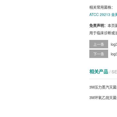
相关常用菌株：
ATCC 29213
免责声明：
本页
用于临床诊断或
上一条
lo
下一条
lo
相关产品
/ S
3M压力蒸汽灭菌
3M环氧乙烷灭菌