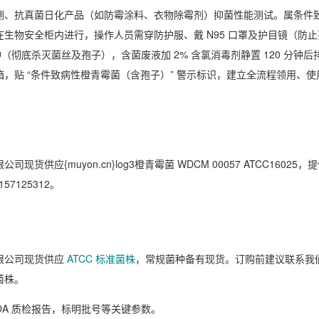
、抗真菌日化产品（如防霉涂料、衣物除霉剂）抑菌性能测试。属条件致病
生物安全柜内进行，操作人员需穿防护服、戴 N95 口罩及护目镜（防止
分钟（彻底杀灭菌丝及孢子），含菌废液加 2% 含氯消毒剂静置 120 
箱，贴 “条件致病性橙青霉菌（含孢子）” 警示标识，建立全流程领用、
司现货供应{muyon.cn}log3橙青霉菌 WDCM 00057 ATCC1
57125312。
限公司现货供应
ATCC 标准菌株
，常规菌种备有现货。订购前建议联系我
菌株。
OA 质检报告，标明批号等关键参数。