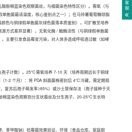
客
乳酸酚棉蓝染色观察菌丝，与细菌染色特性区分）。需氧（与
服
绿假单胞菌最适温度，核心鉴别点之一）；在马铃薯葡萄糖琼脂
落颜色与铜绿假单胞菌灰绿色菌落本质鉴别），可扩散至培养
源方式差异显著），无氧化酶 / 触酶活性（与铜绿假单胞菌
），主要引发食品霉变污染，对人体多造成呼吸道过敏（如哮
子计数）。25℃需氧培养 7-10 天（培养周期远长于铜绿
存（1-2 个月）：将 PDA 斜面菌株密封后 4℃冷藏，需定期观
放，复苏后孢子萌发率≥85%）或沙土管保存法（孢子接种于灭
酚棉蓝染色观察到分支状菌丝及分生孢子、20-25℃生长特
钾、苯甲酸钠）抗霉菌效果验证、环境（食品仓库、家庭厨