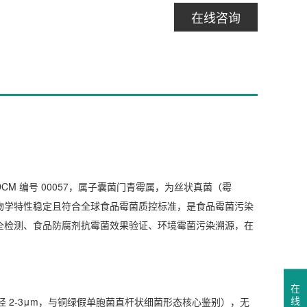
在线咨询
WDCM 编号 00057，属子囊菌门青霉属，为丝状真菌（霉
计），生物学特性稳定且符合全球食品霉菌质控标准，是食品霉菌污染
全检测、食品防腐剂抗霉菌效果验证、环境霉菌污染溯源，在
在
线
径 2-3μm，与铜绿假单胞菌直杆状细菌形态核心鉴别），无