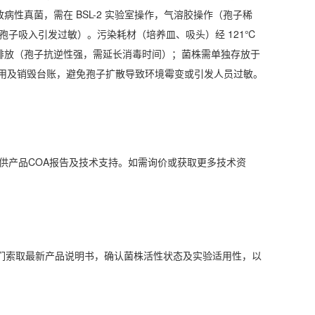
性真菌，需在 BSL-2 实验室操作，气溶胶操作（孢子稀
孢子吸入引发过敏）。污染耗材（培养皿、吸头）经 121℃
分钟后排放（孢子抗逆性强，需延长消毒时间）；菌株需单独存放于
使用及销毁台账，避免孢子扩散导致环境霉变或引发人员过敏。
6025，提供产品COA报告及技术支持。如需询价或获取更多技术资
们索取最新产品说明书，确认菌株活性状态及实验适用性，以