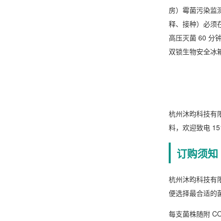
房）霉菌污染监测
释、接种）必须在
高压灭菌 60 
双锁生物安全冰
杭州沐昀科技有限公
料，欢迎致电 151
订购须知
杭州沐昀科技有
便选择最合适的
每支菌株随附 C