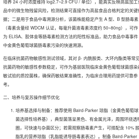
培养 24 小时浓度维持 log2.7~2.9 CFU / 单位），能真实反映高盐加工
品中的微生物残留风险，检测结果可直接作为高盐食品合格判定的关键
据；二是用于食品中毒溯源分析，该菌株能稳定产生 A 型、B 型肠毒素
（毒素含量经 WDCM 认证，每毫升菌液毒素浓度约 50~80ng），可作
为 ELISA、胶体金等肠毒素检测方法的阳性标准品，助力食品中毒事件
中金黄色葡萄球菌肠毒素污染的快速溯源。
在临床抗菌药物敏感性测试领域，其对 β- 内酰胺类、大环内酯类等常
抗菌药物的敏感性参数稳定，可作为基层医院临床金黄色葡萄球菌感染
敏试验的质控菌株，确保药敏结果准确性，为临床合理用药提供可靠参
考。
二、培养与复苏操作细节优化
培养基选择与制备：推荐使用 Baird-Parker 琼脂（金黄色葡萄球
菌选择性培养基），典型菌落呈黑色、有金属光泽，周围环绕透
圈，可快速与杂菌区分；若需观察肠毒素产生，可搭配含 10% 
脂乳的营养琼脂（乳脂能诱导肠毒素表达）。制备 Baird-Parker