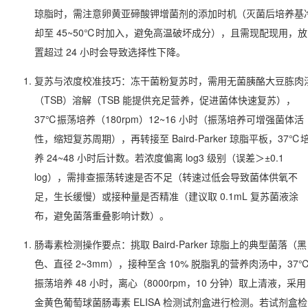
琼脂时，需注意卵黄亚碲酸钾增菌剂的添加时机（灭菌后培养基
却至 45~50℃时加入，避免高温破坏成分），且需现配现用，放
置超过 24 小时会导致选择性下降。
复苏与浓度校准技巧：冻干菌粉复苏时，需用无菌胰酪大豆胨肉
（TSB）溶解（TSB 能提供充足营养，促进菌体快速复苏），
37℃振荡培养（180rpm）12~16 小时（振荡培养可增强菌体活
性，缩短复苏周期），再转接至 Baird-Parker 琼脂平板，37℃
养 24~48 小时后计数。若浓度偏离 log3 级别（误差＞±0.1
log），需排查振荡转速是否不足（转速过低会导致菌体供氧不
足，生长缓慢）或接种量是否精准（建议取 0.1mL 复苏菌液涂
布，避免菌落重叠影响计数）。
肠毒素检测操作要点：挑取 Baird-Parker 琼脂上的典型菌落（黑
色、直径 2~3mm），接种至含 10% 脱脂乳的营养肉汤中，37
振荡培养 48 小时，离心（8000rpm，10 分钟）取上清液，采用
金黄色葡萄球菌肠毒素 ELISA 检测试剂盒进行检测。若试剂盒检