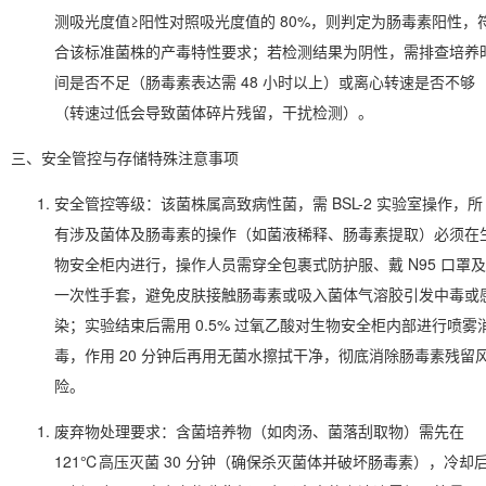
测吸光度值≥阳性对照吸光度值的 80%，则判定为肠毒素阳性，
合该标准菌株的产毒特性要求；若检测结果为阴性，需排查培养
间是否不足（肠毒素表达需 48 小时以上）或离心转速是否不够
（转速过低会导致菌体碎片残留，干扰检测）。
三、安全管控与存储特殊注意事项
安全管控等级：该菌株属高致病性菌，需 BSL-2 实验室操作，所
有涉及菌体及肠毒素的操作（如菌液稀释、肠毒素提取）必须在
物安全柜内进行，操作人员需穿全包裹式防护服、戴 N95 口罩及
一次性手套，避免皮肤接触肠毒素或吸入菌体气溶胶引发中毒或
染；实验结束后需用 0.5% 过氧乙酸对生物安全柜内部进行喷雾
毒，作用 20 分钟后再用无菌水擦拭干净，彻底消除肠毒素残留
险。
废弃物处理要求：含菌培养物（如肉汤、菌落刮取物）需先在
121℃高压灭菌 30 分钟（确保杀灭菌体并破坏肠毒素），冷却