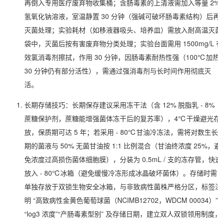
再倒入专用医疗废弃物收集桶；含肠毒素的上清液需加入等量 2
氢氧化钠溶液，室温静置 30 分钟（强碱可破坏肠毒素结构）后
灭菌处理；实验耗材（如移液器吸头、培养皿）需放入耐高温灭
袋中，灭菌后按有害废弃物分类处理；实验台面需用 1500mg/L 
效氯消毒剂擦拭，作用 30 分钟，因肠毒素耐热性强（100℃加
30 分钟仍有部分活性），需通过强消毒剂与长时间作用彻底灭
活。
长期存储技巧：长期保存建议采用冻干法（含 12% 脱脂乳 - 8%
蔗糖保护剂，蔗糖能增强菌体冻干后的复苏率），4℃干燥避光
放，保质期可达 5 年；若采用 - 80℃甘油冷冻法，需将对数生长
期的菌液与 50% 无菌甘油按 1:1 比例混合（甘油终浓度 25%，
免浓度过高损伤菌体细胞膜），分装为 0.5mL / 支的冻存管，快
放入 - 80℃冰箱（避免缓慢冷冻形成冰晶破坏菌体）。存储时需
单独存放于双锁生物安全冰箱，与非致病性菌株严格分区，标签
明 “高致病性金黄色葡萄球菌（NCIMB12702，WDCM 00034）”
“log3 浓度”“产肠毒素型别” 及存储日期，建立双人双锁领用制度