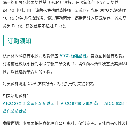
冻干粉用强化梭菌培养基（RCM）溶解，在厌氧条件下 37°C 培养
24~48 小时。由于该菌株芽孢耐热性强，复苏时可先用 80°C 水浴处理
10~15 分钟进行热激活，促进芽孢萌发，然后再转入厌氧培养。首次复
苏为 P0 代，建议使用不超过 P5 代。
订购须知
杭州沐昀科技有限公司现货供应
ATCC 标准菌株
，常规菌种备有现货。
订购前建议联系我们索取最新产品说明书，确认菌株活性状态及实验适
性，以便选择最合适的菌株。
每支菌株随附 COA 质检报告，标明批号等关键参数。
相关常用菌株：
ATCC 29213 金黄色葡萄球菌
｜
ATCC 8739 大肠杆菌
｜
ATCC 6538
黄色葡萄球菌
免责声明：
本页菌株信息整理自公开资料，仅供参考。具体菌株特性及