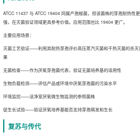
ATCC 11437 与 ATCC 19404 同属产孢梭菌，但该菌株的芽孢耐热性更
强，在灭菌验证领域更具参考价值。应用范围也比 19404 更广。
主要应用场景：
灭菌工艺验证——利用其耐热芽孢评价高压蒸汽灭菌和干热灭菌的杀灭
果
无菌检查——作为厌氧芽孢菌代表，验证无菌培养基的适用性
生物负载检测——评估产品或环境中厌氧芽孢菌的污染水平
环境监控——洁净室厌氧微生物监测的参照菌株
促生长试验——验证厌氧培养基能否支持芽孢萌发和生长
复苏与传代