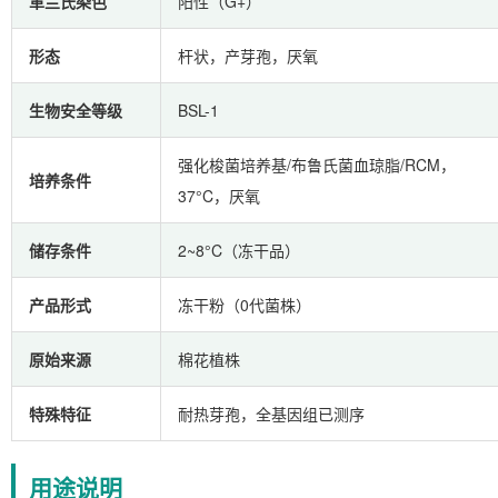
革兰氏染色
阳性（G+）
形态
杆状，产芽孢，厌氧
生物安全等级
BSL-1
强化梭菌培养基/布鲁氏菌血琼脂/RCM，
培养条件
37°C，厌氧
储存条件
2~8°C（冻干品）
产品形式
冻干粉（0代菌株）
原始来源
棉花植株
特殊特征
耐热芽孢，全基因组已测序
用途说明