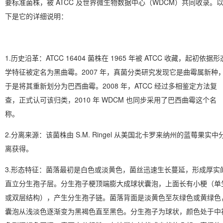
要标准菌株，被 ATCC 及世界微生物数据中心（WDCM）共同收录。
下是它的详细说明：
1.历史沿革：ATCC 16404 菌株在 1965 年被 ATCC 收藏，起初依据形
学特征被定名为黑曲霉。2007 年，真菌分类研究发现它是曲霉属新种
于是将其重新划分为巴西曲霉。2008 年，ATCC 经过多相鉴定方法复
查，正式认可该归类，2010 年 WDCM 也同步采用了巴西曲霉这个名
称。
2.分离来源：该菌株由 S.M. Ringel 从美国北卡罗来纳州的蓝莓果实中
离获得。
3.形态特征：菌落最初是白色或淡黄色，菌丝迅速生长蔓延，形成厚实
直立分生孢子层。分生孢子梗顶端膨大成球状囊泡，上面长有小梗（单
或双层结构），产生分生孢子链。菌落背面是淡黄色至灰绿色或黄绿色
囊泡从浅淡色逐渐变为黑褐色直至黑色。分生孢子为球状，颜色处于中