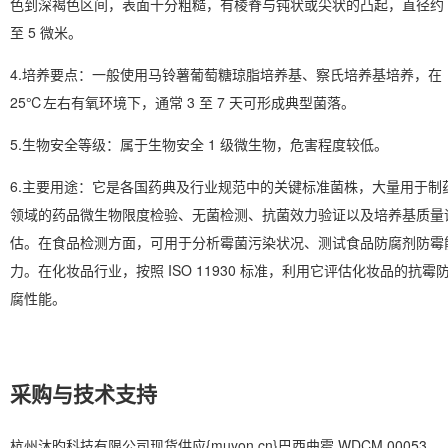
色到深褐色区间，表面十分粗糙，有棱脊与钝状或尖状的凸起，直径约 
至 5 微米。
4.培养要点：一般使用马铃薯葡萄糖琼脂培养基、察氏培养基培养，在
25℃左右有氧环境下，通常 3 至 7 天可形成典型菌落。
5.生物安全等级：属于生物安全 1 级微生物，危害程度较低。
6.主要用途：它是各国药典及行业规范中的关键标准菌株，大量用于制
领域的药品微生物限度检验、无菌检测、抗菌效力验证以及培养基质量
估。在食品检测方面，可用于分析霉菌污染状况、测试食品防腐剂防霉
力。在化妆品行业，按照 ISO 11930 标准，利用它评估化妆品的抗霉
腐性能。
采购与技术支持
杭州沐昀科技有限公司现货供应{muyon.cn}巴西曲霉 WDCM 00053