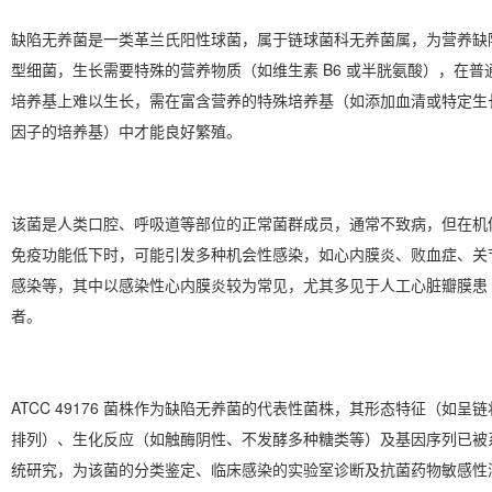
缺陷无养菌是一类革兰氏阳性球菌，属于链球菌科无养菌属，为营养缺
型细菌，生长需要特殊的营养物质（如维生素 B6 或半胱氨酸），在普
培养基上难以生长，需在富含营养的特殊培养基（如添加血清或特定生
因子的培养基）中才能良好繁殖。
该菌是人类口腔、呼吸道等部位的正常菌群成员，通常不致病，但在机
免疫功能低下时，可能引发多种机会性感染，如心内膜炎、败血症、关
感染等，其中以感染性心内膜炎较为常见，尤其多见于人工心脏瓣膜患
者。
ATCC 49176 菌株作为缺陷无养菌的代表性菌株，其形态特征（如呈链
排列）、生化反应（如触酶阴性、不发酵多种糖类等）及基因序列已被
统研究，为该菌的分类鉴定、临床感染的实验室诊断及抗菌药物敏感性