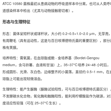
ATCC 10580 菌株最初从患病动物的呼吸道样本中分离，也可从人类呼
道感染样本中检出（尤其与动物接触密切者）。
形态与生理特征
形态
：菌体呈短杆状或球杆状，大小约 0.2~0.5×1.0~2.0 μm，无芽孢
有周鞭毛（具有运动性，这是与百日咳博德特氏菌的重要区别），部分
株有荚膜。
培养特性
：需氧菌，在血琼脂或鲍 - 金培养基（Bordet-Gengou
medium，含马铃薯、血液和甘油）上，35~37℃培养 24~48 小时后，
形成圆形、光滑、灰白色、边缘整齐的小菌落，直径约 0.5~1 mm，在
琼脂上可能出现轻微溶血。
生理特性
：能产生脲酶（脲酶试验阳性，可与百日咳博德特氏菌区分）
不发酵碳水化合物，氧化酶和触酶阳性，能利用柠檬酸盐作为碳源，对
度适应性较强（可在 25~37℃生长）。