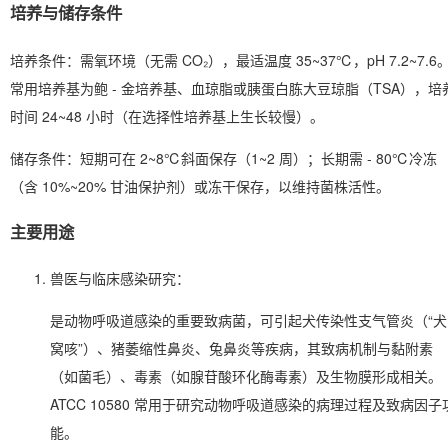
培养与储存条件
培养条件
：需氧环境（无需 CO₂），最适温度 35~37℃，pH 7.2~7.6
常用培养基为鲍 - 金培养基、血琼脂或胰蛋白胨大豆琼脂（TSA），培
时间 24~48 小时（在选择性培养基上生长较慢）。
储存条件
：短期可在 2~8℃斜面保存（1~2 周）；长期需 - 80℃冷冻
（含 10%~20% 甘油保护剂）或冻干保存，以维持菌株活性。
主要用途
兽医与临床感染研究
：
是动物呼吸道感染的重要致病菌，可引起犬传染性支气管炎（“犬
窝咳”）、猪萎缩性鼻炎、兔鼻炎等疾病，其致病机制与黏附素
（如菌毛）、毒素（如腺苷酸环化酶毒素）及生物膜形成相关。
ATCC 10580 常用于研究动物呼吸道感染的病理过程及致病因子
能。