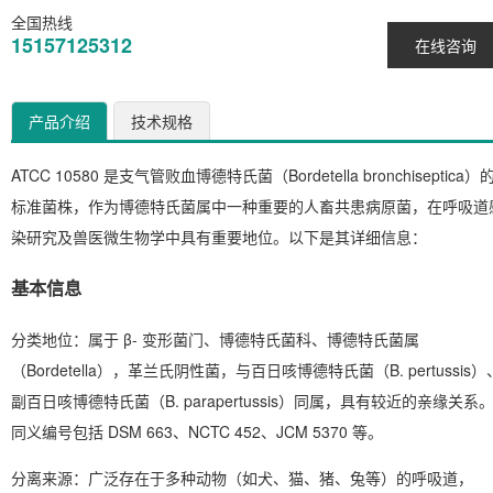
全国热线
15157125312
在线咨询
产品介绍
技术规格
ATCC 10580 是支气管败血博德特氏菌（
Bordetella bronchiseptica
）
标准菌株，作为博德特氏菌属中一种重要的人畜共患病原菌，在呼吸道
染研究及兽医微生物学中具有重要地位。以下是其详细信息：
基本信息
分类地位
：属于 β- 变形菌门、博德特氏菌科、博德特氏菌属
（
Bordetella
），革兰氏阴性菌，与百日咳博德特氏菌（
B. pertussis
）
副百日咳博德特氏菌（
B. parapertussis
）同属，具有较近的亲缘关系
同义编号包括 DSM 663、NCTC 452、JCM 5370 等。
分离来源
：广泛存在于多种动物（如犬、猫、猪、兔等）的呼吸道，