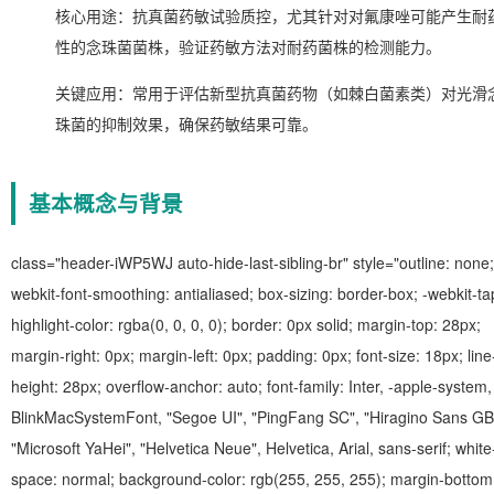
核心用途：抗真菌药敏试验质控，尤其针对对氟康唑可能产生耐
性的念珠菌菌株，验证药敏方法对耐药菌株的检测能力。
关键应用：常用于评估新型抗真菌药物（如棘白菌素类）对光滑
珠菌的抑制效果，确保药敏结果可靠。
基本概念与背景
class="header-iWP5WJ auto-hide-last-sibling-br" style="outline: none;
webkit-font-smoothing: antialiased; box-sizing: border-box; -webkit-ta
highlight-color: rgba(0, 0, 0, 0); border: 0px solid; margin-top: 28px;
margin-right: 0px; margin-left: 0px; padding: 0px; font-size: 18px; line
height: 28px; overflow-anchor: auto; font-family: Inter, -apple-system,
BlinkMacSystemFont, "Segoe UI", "PingFang SC", "Hiragino Sans GB
"Microsoft YaHei", "Helvetica Neue", Helvetica, Arial, sans-serif; white
space: normal; background-color: rgb(255, 255, 255); margin-bottom