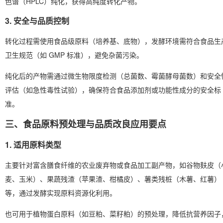
色谱（HPLC）纯化，获得高纯度转化产物。
3. 安全与品质控制
转化过程需使用食品级原料（培养基、底物），发酵环境需符合食品生
卫生规范（如 GMP 标准），避免杂菌污染。
纯化后的产物需通过微生物限度检测（总菌数、霉菌酵母菌数）和安全
评估（如急性毒性试验），确保符合食品添加剂或功能性成分的安全标
准。
三、食品原料预处理与品质改良应用要点
1. 适用原料类型
主要针对富含膳食纤维的农业废弃物或食品加工副产物，如谷物麸皮（
麦、玉米）、果蔬残渣（苹果渣、柑橘皮）、薯类残桩（木薯、红薯）
等，通过发酵实现原料资源化利用。
也可用于植物蛋白原料（如豆粕、菜籽粕）的预处理，降低抗营养因子