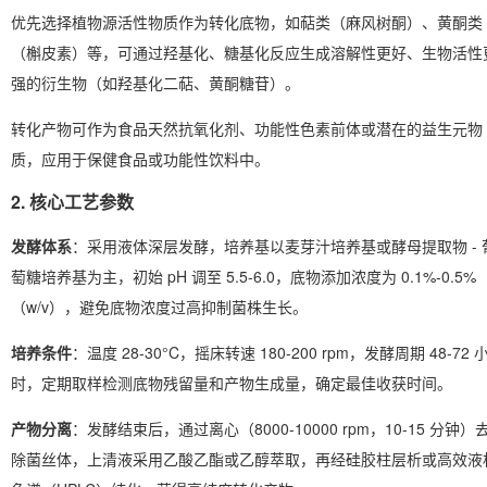
优先选择植物源活性物质作为转化底物，如萜类（麻风树酮）、黄酮类
（槲皮素）等，可通过羟基化、糖基化反应生成溶解性更好、生物活性
强的衍生物（如羟基化二萜、黄酮糖苷）。
转化产物可作为食品天然抗氧化剂、功能性色素前体或潜在的益生元物
质，应用于保健食品或功能性饮料中。
2. 核心工艺参数
发酵体系
：采用液体深层发酵，培养基以麦芽汁培养基或酵母提取物 - 
萄糖培养基为主，初始 pH 调至 5.5-6.0，底物添加浓度为 0.1%-0.5%
（w/v），避免底物浓度过高抑制菌株生长。
培养条件
：温度 28-30°C，摇床转速 180-200 rpm，发酵周期 48-72 
时，定期取样检测底物残留量和产物生成量，确定最佳收获时间。
产物分离
：发酵结束后，通过离心（8000-10000 rpm，10-15 分钟）
除菌丝体，上清液采用乙酸乙酯或乙醇萃取，再经硅胶柱层析或高效液