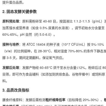
提升蛋白品质。
2. 固态发酵关键参数
原料预处理
：原料需粉碎至 40-60 目，按固液比 1:1.2-1:1.5（g/mL）
加蒸馏水或营养液（如含 0.5% 尿素的水溶液），调节初始水分含量至
60%-65%，pH 自然（约 5.0-6.0）。
接种与培养
：将 ATCC 16404 的种子液（10^7 CFU/mL）按 5%-10%
（v/w）的比例接种，在 28-30°C、相对湿度 70%-80% 的条件下静态
酵 3-5 天，期间定期翻料，保证氧气供应。
发酵后处理
：发酵产物经 60-65°C 烘干至水分含量≤12%，粉碎后过 8
目筛，即可作为食品辅料（如添加到烘焙食品、谷物早餐中）或饲料原
料。
3. 品质改良指标
膳食纤维原料：发酵后需检测
粗纤维降低率
（目标降低 20%-30%）、