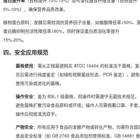
蛋白提升率
（目标提升 10%-15%）及可溶性膳食纤维含量（目标提升
5%-10%），确保营养品质改善。
植物蛋白原料：发酵后需检测抗营养因子含量，如植酸降低率≥50%、
蛋白酶抑制剂活性降低率≥80%，同时保证蛋白质消化率提升
15%-20%。
四、安全应用规范
菌株使用
：需从正规渠道购买 ATCC 16404 的标准冻干菌株，复
苏后需进行纯度鉴定（如镜检观察菌丝形态、PCR 鉴定），避免
使用污染或退化的菌株。
操作安全
：虽为 BSL-1 级菌株，但操作时需遵守无菌技术规范，
避免菌株扩散污染食品原料或环境；操作人员需佩戴口罩、手套
操作后彻底清洗双手。
产物安全
：所有应用于食品的发酵产物或转化产物，均需符合国
食品安全标准（如 GB 2760 食品添加剂使用标准、GB 14881 食