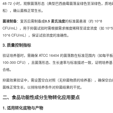
48-72 小时，观察菌落形态（典型巴西曲霉菌落呈绿色至深绿色，质地
松），确认菌株正常生长。
菌液制备
：复苏后需制备成
0.5 麦氏浊度
的标准菌悬液（约 10^8
CFU/mL），用于抑菌试验时需根据需求梯度稀释至适宜浓度（如 10^5
10^6 CFU/mL），保证试验浓度的准确性。
3. 质量控制指标
验证培养基时，需确保 ATCC 16404 的菌落数在标准范围内（如每平板
100-300 CFU），且菌落形态、生长速率与标准描述一致，证明培养基
合格。
抑菌效果验证中，需设置空白对照（无抑菌物质的培养基），确保空白
菌株正常生长，以排除培养条件对抑菌结果的干扰。
二、食品功能性成分生物转化应用要点
1. 适用转化底物与产物