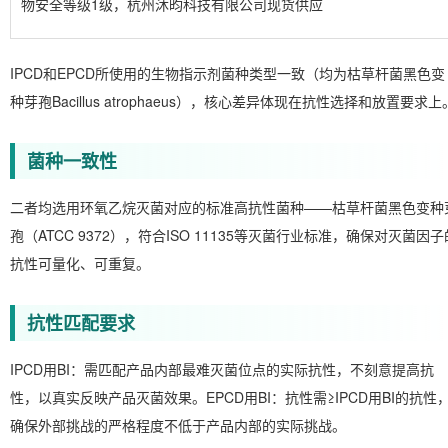
物安全等级1级，杭州沐昀科技有限公司现货供应
IPCD和EPCD所使用的生物指示剂菌种类型一致（均为枯草杆菌黑色变
种芽孢Bacillus atrophaeus），核心差异体现在抗性选择和放置要求上
菌种一致性
二者均选用环氧乙烷灭菌对应的标准高抗性菌种——枯草杆菌黑色变种
孢（ATCC 9372），符合ISO 11135等灭菌行业标准，确保对灭菌因子
抗性可量化、可重复。
抗性匹配要求
IPCD用BI：需匹配产品内部最难灭菌位点的实际抗性，不刻意提高抗
性，以真实反映产品灭菌效果。EPCD用BI：抗性需≥IPCD用BI的抗性
确保外部挑战的严格程度不低于产品内部的实际挑战。