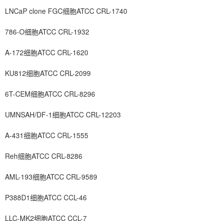
LNCaP clone FGC细胞ATCC CRL-1740
786-O细胞ATCC CRL-1932
A-172细胞ATCC CRL-1620
KU812细胞ATCC CRL-2099
6T-CEM细胞ATCC CRL-8296
UMNSAH/DF-1细胞ATCC CRL-12203
A-431细胞ATCC CRL-1555
Reh细胞ATCC CRL-8286
AML-193细胞ATCC CRL-9589
P388D1细胞ATCC CCL-46
LLC-MK2细胞ATCC CCL-7