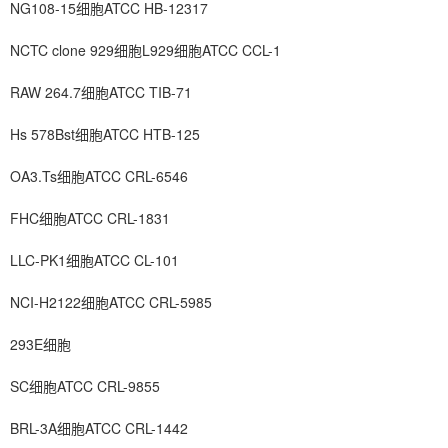
NG108-15细胞ATCC HB-12317
NCTC clone 929细胞L929细胞ATCC CCL-1
RAW 264.7细胞ATCC TIB-71
Hs 578Bst细胞ATCC HTB-125
OA3.Ts细胞ATCC CRL-6546
FHC细胞ATCC CRL-1831
LLC-PK1细胞ATCC CL-101
NCI-H2122细胞ATCC CRL-5985
293E细胞
SC细胞ATCC CRL-9855
BRL-3A细胞ATCC CRL-1442