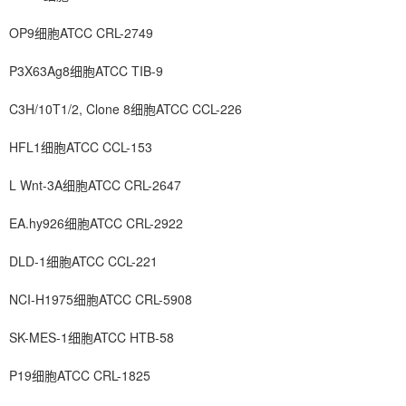
OP9细胞ATCC CRL-2749
P3X63Ag8细胞ATCC TIB-9
C3H/10T1/2, Clone 8细胞ATCC CCL-226
HFL1细胞ATCC CCL-153
L Wnt-3A细胞ATCC CRL-2647
EA.hy926细胞ATCC CRL-2922
DLD-1细胞ATCC CCL-221
NCI-H1975细胞ATCC CRL-5908
SK-MES-1细胞ATCC HTB-58
P19细胞ATCC CRL-1825