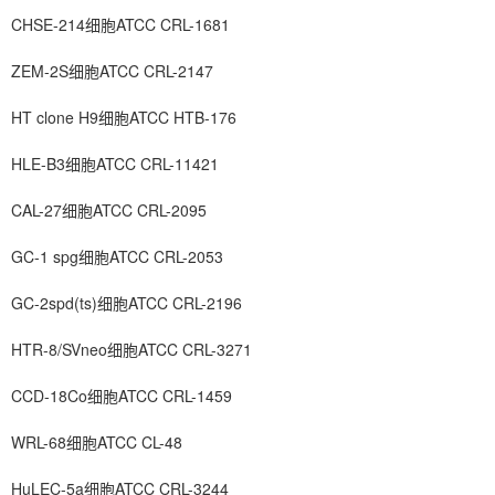
CHSE-214细胞ATCC CRL-1681
ZEM-2S细胞ATCC CRL-2147
HT clone H9细胞ATCC HTB-176
HLE-B3细胞ATCC CRL-11421
CAL-27细胞ATCC CRL-2095
GC-1 spg细胞ATCC CRL-2053
GC-2spd(ts)细胞ATCC CRL-2196
HTR-8/SVneo细胞ATCC CRL-3271
CCD-18Co细胞ATCC CRL-1459
WRL-68细胞ATCC CL-48
HuLEC-5a细胞ATCC CRL-3244