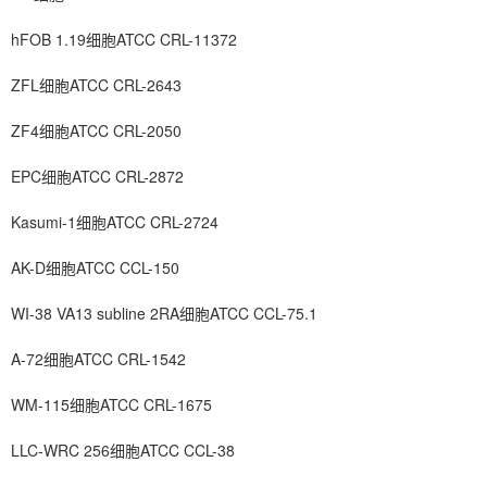
hFOB 1.19细胞ATCC CRL-11372
ZFL细胞ATCC CRL-2643
ZF4细胞ATCC CRL-2050
EPC细胞ATCC CRL-2872
Kasumi-1细胞ATCC CRL-2724
AK-D细胞ATCC CCL-150
WI-38 VA13 subline 2RA细胞ATCC CCL-75.1
A-72细胞ATCC CRL-1542
WM-115细胞ATCC CRL-1675
LLC-WRC 256细胞ATCC CCL-38