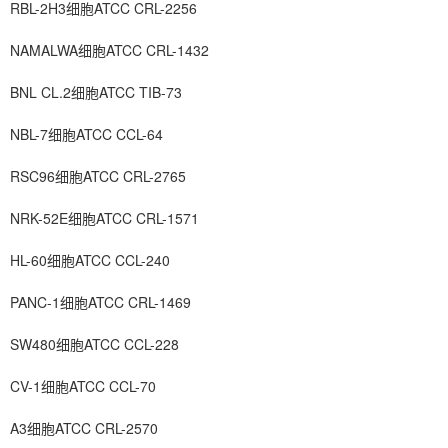
RBL-2H3细胞ATCC CRL-2256
NAMALWA细胞ATCC CRL-1432
BNL CL.2细胞ATCC TIB-73
NBL-7细胞ATCC CCL-64
RSC96细胞ATCC CRL-2765
NRK-52E细胞ATCC CRL-1571
HL-60细胞ATCC CCL-240
PANC-1细胞ATCC CRL-1469
SW480细胞ATCC CCL-228
CV-1细胞ATCC CCL-70
A3细胞ATCC CRL-2570