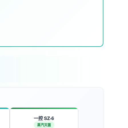
一控 SZ-6
蒸汽灭菌