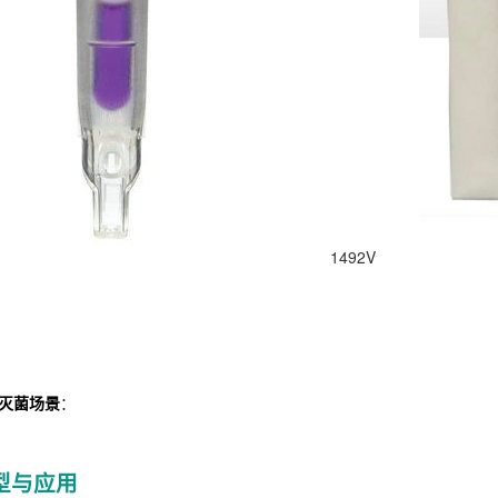
1492V
灭菌场景
：
型与应用