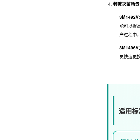
频繁灭菌场景
3M1492V
能可以提
产过程中
3M1496V
员快速更
适用标