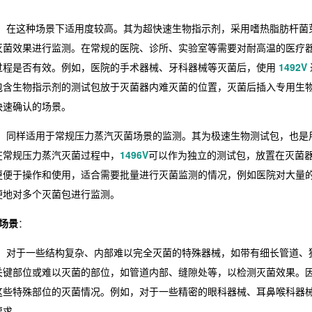
：在这种场景下适用度较高。其为超快速生物指示剂，采用嗜热脂肪杆菌芽胞A
灭菌效果进行监测。在常规的医院、诊所、实验室等需要对耐高温的医疗
过程是否有效。例如，医院的手术器械、牙科器械等灭菌后，使用
1492V
包含生物指示剂的测试包放于灭菌器内难灭菌的位置，灭菌后插入专用生物
快速确认的场景。
：同样适用于常规压力蒸汽灭菌场景的监测。其为极速生物测试包，也是用于
在常规压力蒸汽灭菌过程中，
1496V
可以作为独立的测试包，放置在灭菌
更便于操作和使用，适合需要批量进行灭菌监测的情况，例如医院对大量
便地对多个灭菌包进行监测。
场景
：
：对于一些结构复杂、内部难以完全灭菌的特殊器械，如带有细长管道、
关键部位或难以灭菌的部位，如管道内部、缝隙处等，以检测灭菌效果。
这些特殊部位的灭菌情况。例如，对于一些精密的眼科器械、耳鼻喉科器
要求。