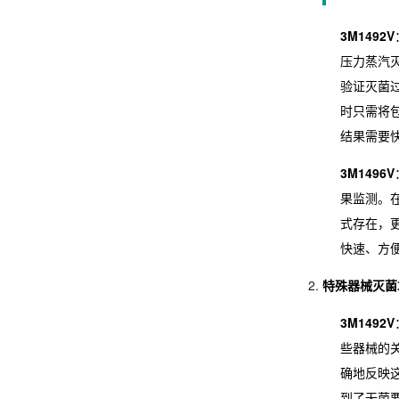
3M1492V
压力蒸汽
验证灭菌
时只需将
结果需要
3M1496V
果监测。
式存在，
快速、方
特殊器械灭菌
3M1492V
些器械的
确地反映
到了无菌