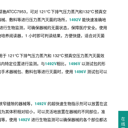
TCC7953，可对 121℃下排气压力蒸汽和132℃预真空
器械、敷料等进行压力蒸汽灭菌的场所，
1492V
能快速准确地
进行生物监测，可确保器械的无菌状态，保障医疗安全。使用
培养阅读器，1 小时即可判读结果，方便快捷，适合对灭菌
 121℃下排气压力蒸汽和 132℃预真空压力蒸汽灭菌效
器内特定位置进行监测。与
1492V
相比，
1496V
以测试包的形
的手术器械包、敷料包等进行灭菌时，使用
1496V
测试包可以
狭窄缝隙的器械等，
1492V
的超快速生物指示剂可以放置在这
因为其体积相对较小，可以灵活地放置在器械的不同部位，准
在
械等，使用
1492V
进行生物监测可以确保器械的各个部位都达
线