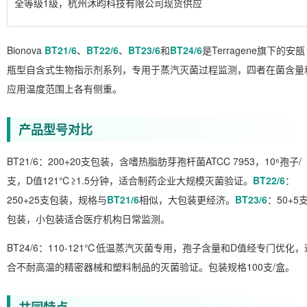
全等级1级，杭州沐昀科技有限公司现货供应
Bionova
BT21/6
、
BT22/6
、
BT23/6
和
BT24/6
是Terragene旗下的安瓿
瓶型自含式生物指示剂系列，专用于蒸汽灭菌过程监测，四者在菌含量
应用温度范围上各有侧重。
产品型号对比
BT21/6：200+20支包装，含嗜热脂肪芽孢杆菌ATCC 7953，10⁶孢子/
支，D值121℃≥1.5分钟，适合制药企业大规模灭菌验证。
BT22/6
：
250+25支包装，规格与
BT21/6
相似，大包装更经济。
BT23/6
：50+5
包装，小包装适合医疗机构日常监测。
BT24/6：110-121℃低温蒸汽灭菌专用，孢子含量和D值经专门优化，
合不耐高温的精密器械和塑料制品的灭菌验证。包装规格100支/盒。