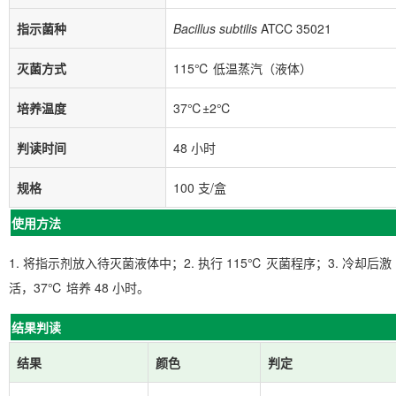
指示菌种
Bacillus subtilis
ATCC 35021
灭菌方式
115℃ 低温蒸汽（液体）
培养温度
37℃±2℃
判读时间
48 小时
规格
100 支/盒
使用方法
1. 将指示剂放入待灭菌液体中；2. 执行 115℃ 灭菌程序；3. 冷却后激
活，37℃ 培养 48 小时。
结果判读
结果
颜色
判定