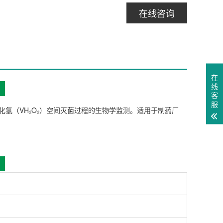
在线咨询
在
线
客
服
汽化过氧化氢（VH₂O₂）空间灭菌过程的生物学监测。适用于制药厂