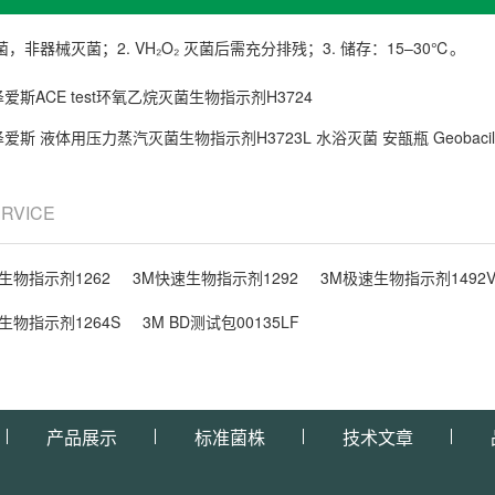
菌，非器械灭菌；2. VH₂O₂ 灭菌后需充分排残；3. 储存：15–30℃。
爱斯ACE test环氧乙烷灭菌生物指示剂H3724
爱斯 液体用压力蒸汽灭菌生物指示剂H3723L 水浴灭菌 安瓿瓶 Geobacillus st
ERVICE
生物指示剂1262
3M快速生物指示剂1292
3M极速生物指示剂1492
生物指示剂1264S
3M BD测试包00135LF
产品展示
标准菌株
技术文章