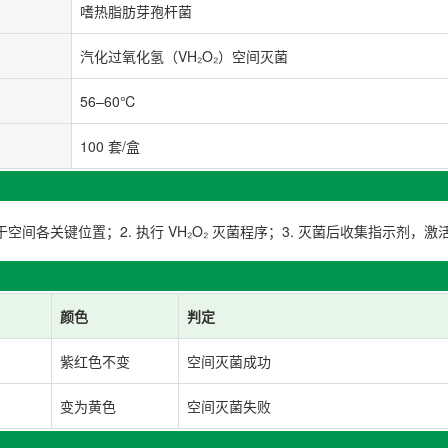
嗜热脂肪芽孢杆菌
汽化过氧化氢（VH₂O₂）空间灭菌
56–60℃
100 套/盒
于空间各关键位置；2. 执行 VH₂O₂ 灭菌程序；3. 灭菌后收集指示剂，激活后
颜色
判定
紫红色不变
空间灭菌成功
变为黄色
空间灭菌失败