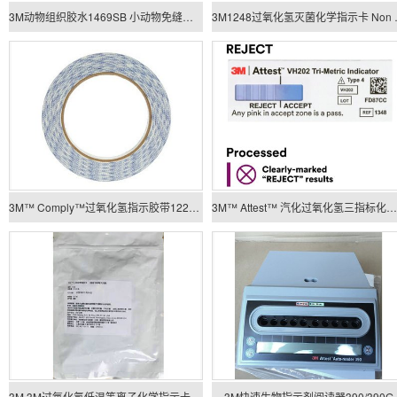
3M动物组织胶水1469SB 小动物免缝合胶水
3M1248过氧
3M™ Comply™过氧化氢指示胶带1228 19mm×55m Certification information
3M™ Attest™ 汽化过氧化氢三指标化学指示卡 1348
3M 3M过氧化氢低温等离子化学指示卡1248
3M快速生物指示剂阅读器390/390G