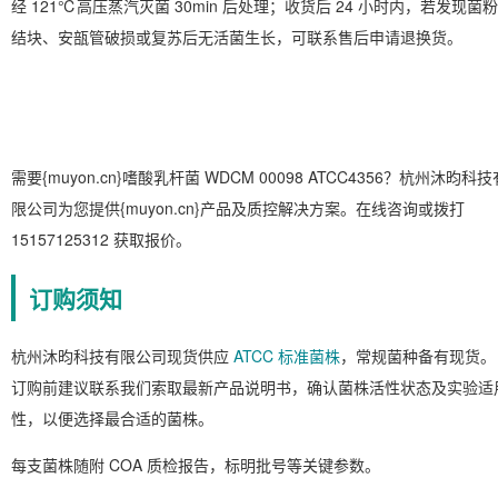
经 121℃高压蒸汽灭菌 30min 后处理；收货后 24 小时内，若发现菌粉
结块、安瓿管破损或复苏后无活菌生长，可联系售后申请退换货。
需要{muyon.cn}嗜酸乳杆菌 WDCM 00098 ATCC4356？杭州沐昀科技
限公司为您提供{muyon.cn}产品及质控解决方案。在线咨询或拨打
15157125312 获取报价。
订购须知
杭州沐昀科技有限公司现货供应
ATCC 标准菌株
，常规菌种备有现货。
订购前建议联系我们索取最新产品说明书，确认菌株活性状态及实验适
性，以便选择最合适的菌株。
每支菌株随附 COA 质检报告，标明批号等关键参数。