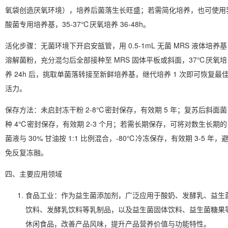
氧袋创造厌氧环境），培养后菌落生长旺盛；若需简化培养，也可使用
酸菌专用培养基，35-37℃厌氧培养 36-48h。
活化步骤
：无菌环境下开启安瓿管，用 0.5-1mL 无菌 MRS 液体培养基
溶解菌粉，充分混匀后全部接种至 MRS 固体平板或斜面，37℃厌氧培
养 24h 后，挑取单菌落转接至新鲜培养基，继代培养 1 次即可恢复最
活力。
保存方法
：未启封冻干粉 2-8℃密封保存，有效期 5 年；复苏后斜面菌
种 4℃密封保存，有效期 2-3 个月；若需长期保存，可将对数生长期的
菌液与 30% 甘油按 1:1 比例混合，-80℃冷冻保存，有效期 3-5 年，
免反复冻融。
四、主要应用领域
食品工业
：作为益生菌添加剂，广泛应用于酸奶、发酵乳、益生
饮料、发酵乳饮料等乳制品，以及益生菌固体饮料、益生菌糖果
休闲食品，改善产品风味，提升产品营养价值与功能特性。