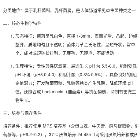
分类地位
：属于乳杆菌科、乳杆菌属，是人体肠道常见益生菌种类之一
二、核心生物学特性
形态特征
：菌落呈乳白色，直径 1-3mm，表面光滑、凸起，边
整齐，质地均匀且不透明；菌体为革兰氏阳性，呈短杆状，常单
个、成对或短链状排列，无芽孢，无鞭毛，不能运动。
生理特性
：专性兼性厌氧菌，最适生长 pH 为 5.5-6.0，能耐受低
pH 环境（pH3.0-4.0）和胆汁酸（0.3%-0.5%），具备良好的肠
定植潜力；可发酵葡萄糖、乳糖等糖类产生乳酸，降低环境 pH
值，还能合成 bacteriocin（细菌素）等抗菌物质，抑制有害微生
物生长。
三、培养与保存条件
培养条件
：推荐使用 MRS 培养基（含蛋白胨、牛肉膏、酵母提取物、
萄糖等，pH6.2±0.2），37℃厌氧培养 24-48h（可采用厌氧培养箱或