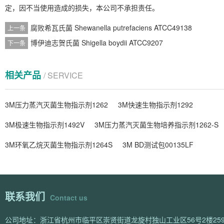
定，因不当使用造成的损失，本公司不承担责任。
腐败希瓦氏菌 Shewanella putrefaciens ATCC49138
上一条
博伊迪志贺氏菌 Shigella boydii ATCC9207
下一条
相关产品
/ SERVICE
3M压力蒸汽灭菌生物指示剂1262
3M快速生物指示剂1292
3M极速生物指示剂1492V
3M压力蒸汽灭菌生物培养指示剂1262-S
3M环氧乙烷灭菌生物指示剂1264S
3M BD测试包00135LF
联系我们
Contact us
公司地址：浙江省杭州市临平区崇贤街道龙旋村独山工业区56号2楼259