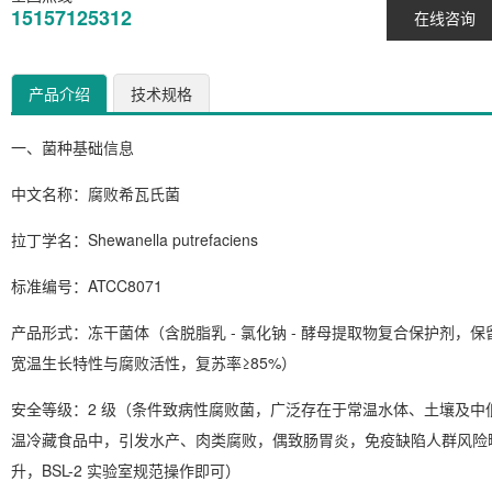
15157125312
在线咨询
产品介绍
技术规格
一、菌种基础信息
中文名称
：腐败希瓦氏菌
拉丁学名
：
Shewanella putrefaciens
标准编号
：ATCC8071
产品形式
：冻干菌体（含脱脂乳 - 氯化钠 - 酵母提取物复合保护剂，保
宽温生长特性与腐败活性，复苏率≥85%）
安全等级
：2 级（条件致病性腐败菌，广泛存在于常温水体、土壤及中
温冷藏食品中，引发水产、肉类腐败，偶致肠胃炎，免疫缺陷人群风险
升，BSL-2 实验室规范操作即可）