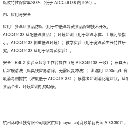
腐败特性保留率≥88%（低于 ATCC49138 的 90%）。
四、应用与安全
应用
：多温区食品防腐（用于中低温冷藏食品保鲜技术开发，
ATCC49138 适配低温食品）；环境监测（用于常温水体、土壤污染指
示，ATCC49138 侧重低温环境）；教学实验（用于宽温菌生长特性研
究，ATCC49138 适用于嗜冷菌实验）。
安全
：BSL-2 实验室超净工作台操作（与 ATCC49138 一致）；器具灭
后常规清洗（腐臭残留易清除，无需反复冲洗）；泄漏用 1200mg/L 含
氯消毒剂擦拭（浓度低于 ATCC49138）；暴露者监测消化道症状，适
食品企业、环境监测机构场景。
杭州沐昀科技有限公司现货供应{muyon.cn}腐败希瓦氏菌 ATCC8071，