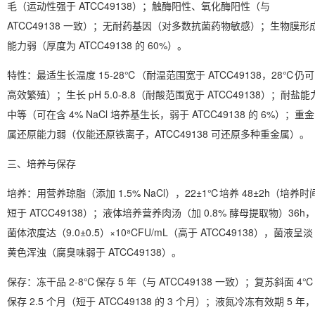
毛（运动性强于 ATCC49138）；触酶阳性、氧化酶阳性（与
ATCC49138 一致）；
无耐药基因
（对多数抗菌药物敏感）；生物膜形
能力弱（厚度为 ATCC49138 的 60%）。
特性：最适生长温度 15-28℃（耐温范围宽于 ATCC49138，28℃仍可
高效繁殖）；生长 pH 5.0-8.8（耐酸范围宽于 ATCC49138）；耐盐能
中等（可在含 4% NaCl 培养基生长，弱于 ATCC49138 的 6%）；重金
属还原能力弱（仅能还原铁离子，ATCC49138 可还原多种重金属）。
三、培养与保存
培养
：用营养琼脂（添加 1.5% NaCl），22±1℃培养 48±2h（培养时
短于 ATCC49138）；液体培养营养肉汤（加 0.8% 酵母提取物）36h，
菌体浓度达（9.0±0.5）×10⁸CFU/mL（高于 ATCC49138），菌液呈淡
黄色浑浊（腐臭味弱于 ATCC49138）。
保存
：冻干品 2-8℃保存 5 年（与 ATCC49138 一致）；复苏斜面 4℃
保存 2.5 个月（短于 ATCC49138 的 3 个月）；液氮冷冻有效期 5 年，