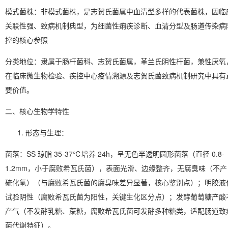
模式菌株
：非模式菌株，是志贺氏菌属中血清型多样的代表菌株，因临
关联性强、致病机制典型，为细菌性痢疾诊断、血清分型及肠道传染病
控的核心参照
分类地位
：隶属于肠杆菌科、志贺氏菌属，革兰氏阴性杆菌，兼性厌氧
在临床微生物检验、疾控中心疫情溯源及志贺氏菌致病机制研究中具有
要价值。
二、核心生物学特性
形态与生理
：
菌落：SS 琼脂 35-37℃培养 24h，呈
无色半透明圆形菌落
（直径 0.8-
1.2mm，小于腐败希瓦氏菌），表面光滑、边缘整齐，
无腐臭味（不产
硫化氢）
（与腐败希瓦氏菌的腐臭味差异显著，核心鉴别点）；明胶液
试验阴性（腐败希瓦氏菌为阳性，关键生化区分点）；发酵葡萄糖产酸
产气（不发酵乳糖、蔗糖，腐败希瓦氏菌可发酵多种糖类，适配肠道致
菌代谢特征）。