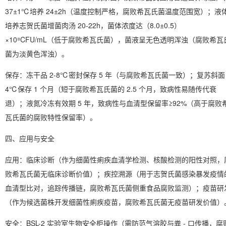
37±1℃培养 24±2h（温度控制严格，腐败希瓦氏菌温度范围宽）；液
培养志贺氏菌增菌肉汤 20-22h，菌体浓度达（8.0±0.5）
×10⁸CFU/mL（低于腐败希瓦氏菌），菌液呈无色透明浑浊（腐败希瓦
菌为淡黄色浑浊）。
保存
：冻干品 2-8℃密封保存 5 年（与腐败希瓦氏菌一致）；复苏斜面
4℃保存 1 个月（短于腐败希瓦氏菌的 2.5 个月，致病性易随传代衰
退）；液氮冷冻有效期 5 年，致病性与血清型保留率≥92%（高于腐败
瓦氏菌的腐败特性保留率）。
四、应用与安全
应用
：临床诊断（作为细菌性痢疾血清学检测、核酸检测的阳性对照，
败希瓦氏菌无临床诊断价值）；疾控溯源（用于志贺氏菌感染暴发疫情
血清型比对，追踪传播链，腐败希瓦氏菌侧重食品腐败监测）；疫苗研
（作为候选菌株开发细菌性痢疾疫苗，腐败希瓦氏菌无疫苗研发价值）
安全
：BSL-2 实验室生物安全柜操作（需防范气溶胶与粪 - 口传播，腐