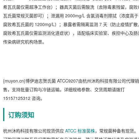
希瓦氏菌仅需超净工作台）；器具灭菌后需酸洗（去除毒素残留，腐败
瓦氏菌常规灭菌即可）；泄漏用 2000mg/L 含氯消毒剂擦拭（浓度高于
腐败希瓦氏菌的 1200mg/L）；暴露者需隔离监测 7 天（防止疫情扩散
腐败希瓦氏菌仅需监测消化道症状），适配临床实验室、疾控中心及肠
传染病研究机构场景。
{muyon.cn}博伊迪志贺氏菌 ATCC9207由杭州沐昀科技有限公司代理销
售，支持批量订购与冷链运输。详细规格参数、交货周期请拨打
15157125312 咨询。
订购须知
杭州沐昀科技有限公司现货供应
ATCC 标准菌株
，常规菌种备有现货。