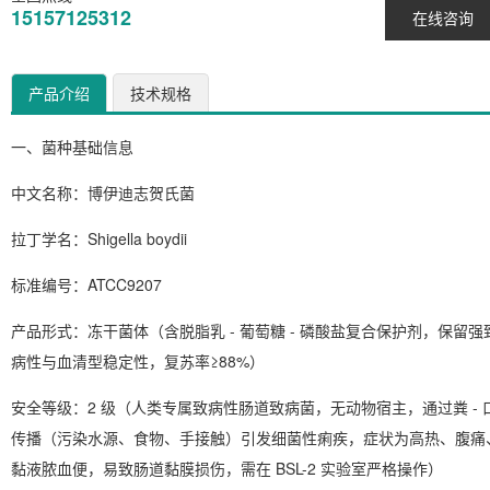
15157125312
在线咨询
产品介绍
技术规格
一、菌种基础信息
中文名称
：博伊迪志贺氏菌
拉丁学名
：
Shigella boydii
标准编号
：ATCC9207
产品形式
：冻干菌体（含脱脂乳 - 葡萄糖 - 磷酸盐复合保护剂，保留强
病性与血清型稳定性，复苏率≥88%）
安全等级
：2 级（人类专属致病性肠道致病菌，无动物宿主，通过粪 - 
传播（污染水源、食物、手接触）引发细菌性痢疾，症状为高热、腹痛
黏液脓血便，易致肠道黏膜损伤，需在 BSL-2 实验室严格操作）