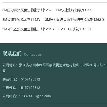
3M压力蒸汽灭菌生物指示剂1262
3M快速生物指示剂1292
3M极速生物指示剂1492V
3M压力蒸汽灭菌生物培养指示剂1262-S
3M环氧乙烷灭菌生物指示剂1264S
3M BD测试包00135LF
联系我们
Contact us
公司地址：浙江省杭州市临平区崇贤街道龙旋村独山工业区56号2楼259
室
联系电话：15157125312
手机号码：15157125312
公司邮箱：173824407@qq.com