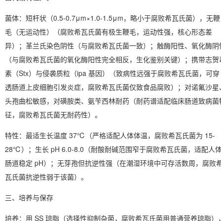
菌体：短杆状（0.5-0.7μm×1.0-1.5μm，略小于腐败希瓦氏菌），
无鞭
毛（无运动性）
（腐败希瓦氏菌有极生鞭毛，运动性强，核心形态差
异）；革兰氏染色阴性（与腐败希瓦氏菌一致）；触酶阳性、氧化酶阴
（与腐败希瓦氏菌的氧化酶阳性完全相反，生化鉴别关键）；
携带志贺
素（Stx）与侵袭质粒（ipa 基因）
（致病性远强于腐败希瓦氏菌，可穿
透肠道上皮细胞引发炎症，腐败希瓦氏菌仅致食品腐败）；对诺氟沙星
头孢曲松敏感，对磺胺类、氨苄西林耐药（耐药谱适配临床肠道致病菌
征，腐败希瓦氏菌无耐药性）。
特性：最适生长温度 37℃（严格适配人体体温，腐败希瓦氏菌为 15-
28℃）；生长 pH 6.0-8.0（耐酸耐碱范围窄于腐败希瓦氏菌，适配人
肠道稳定 pH）；
无芽孢但抗逆性强
（在潮湿环境中可存活数周，腐败
瓦氏菌抗逆性弱于该菌）。
三、培养与保存
培养
：用 SS 琼脂（选择性抑制杂菌，腐败希瓦氏菌用普通营养琼脂）