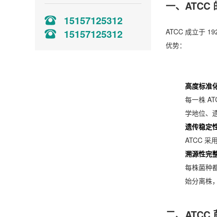
一、ATCC
15157125312
ATCC 成立于
15157125312
优势：
高度标准
每一株 A
学地位、
遗传稳定
ATCC 
溯源性完
每株菌种都
始分离株，
二、ATC