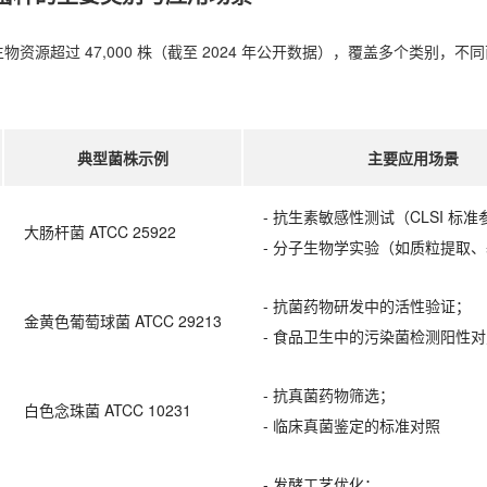
微生物资源超过 47,000 株（截至 2024 年公开数据），覆盖多个类
典型菌株示例
主要应用场景
- 抗生素敏感性测试（CLSI 标
大肠杆菌 ATCC 25922
- 分子生物学实验（如质粒提取
- 抗菌药物研发中的活性验证；
金黄色葡萄球菌 ATCC 29213
- 食品卫生中的污染菌检测阳性
- 抗真菌药物筛选；
白色念珠菌 ATCC 10231
- 临床真菌鉴定的标准对照
- 发酵工艺优化；