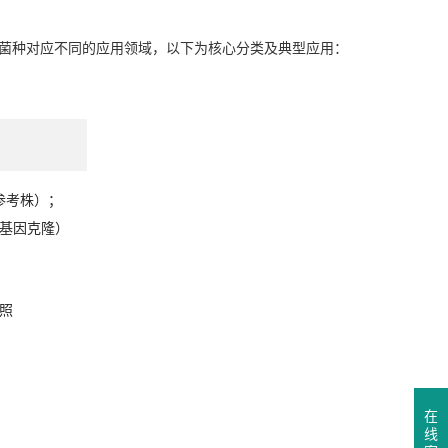
别，不同菌种对应不同的应用领域，以下为核心分类及典型应用：
准参考株）；
、基因克隆）
对照
在
线