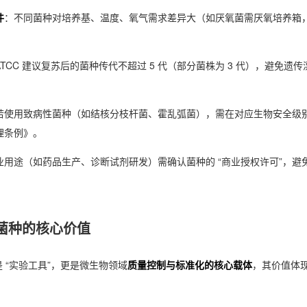
件
：不同菌种对培养基、温度、氧气需求差异大（如厌氧菌需厌氧培养箱，嗜
ATCC 建议复苏后的菌种传代不超过 5 代（部分菌株为 3 代），避免
若使用致病性菌种（如结核分枝杆菌、霍乱弧菌），需在对应生物安全级别（B
理条例》。
业用途（如药品生产、诊断试剂研发）需确认菌种的 “商业授权许可”，避免
 菌种的核心价值
是 “实验工具”，更是微生物领域
质量控制与标准化的核心载体
，其价值体