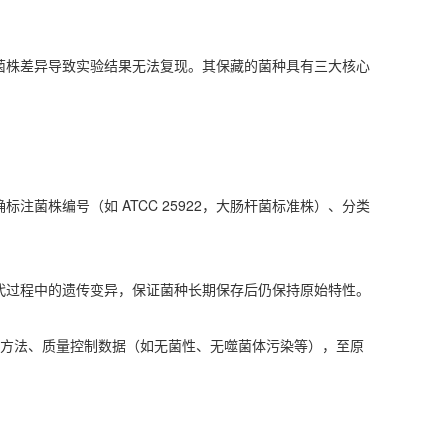
避免因菌株差异导致实验结果无法复现。其保藏的菌种具有三大核心
注菌株编号（如 ATCC 25922，大肠杆菌标准株）、分类
株传代过程中的遗传变异，保证菌种长期保存后仍保持原始特性。
来源历史、鉴定方法、质量控制数据（如无菌性、无噬菌体污染等），至原