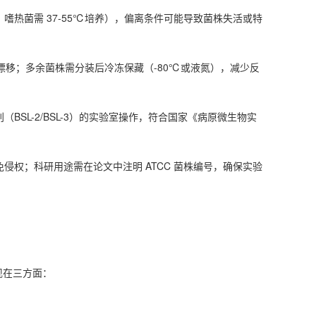
热菌需 37-55℃培养），偏离条件可能导致菌株失活或特
遗传漂移；多余菌株需分装后冷冻保藏（-80℃或液氮），减少反
SL-2/BSL-3）的实验室操作，符合国家《病原微生物实
侵权；科研用途需在论文中注明 ATCC 菌株编号，确保实验
现在三方面：