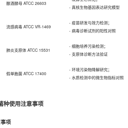
酿酒酵母 ATCC 26603
- 真核生物基因表达研究模型
- 疫苗研发与效力检测；
流感病毒 ATCC VR-1469
- 病毒诊断试剂的阳性对照
- 细胞培养污染检测；
肺炎支原体 ATCC 15531
- 支原体诊断方法验证
- 环境污染物降解研究；
假单胞菌 ATCC 17400
- 水质检测中的微生物指标对照
 菌种使用注意事项
意事项