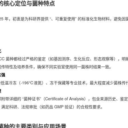
 的核心定位与菌种特点
 1925 年，初衷是为科研界提供 “、可重复使用” 的标准化生物材料，
化
TCC 菌种都经过严格的鉴定（如基因测序、生化反应、形态观察等），明确标
遗传特性及培养条件，确保不同实验室使用同一菌株时结果一致。
性强
采用低温冷冻（-196℃液氮）、冻干保藏等专业技术，最大程度减少菌
整
附带详细的 “菌种证书”（Certificate of Analysis），包含
满足科研、法规审批（如药品 GMP 验证）的合规性要求。
C 菌种的主要类别与应用场景