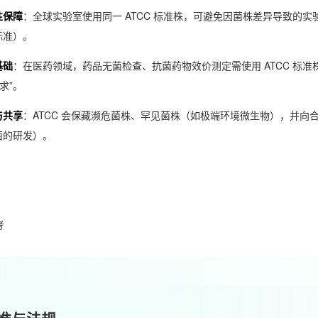
性保障
：全球实验室使用同一 ATCC 标准株，可避免因菌株差异导致的
标准）。
基础
：在医药领域，药品无菌检查、抗菌药物效价测定需使用 ATCC 标准株作
求”。
与共享
：ATCC 会保藏濒危菌株、罕见菌株（如极端环境微生物），并
菌的研发）。
考