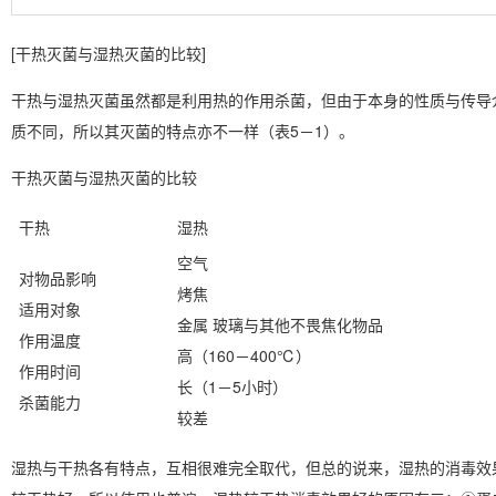
[干热灭菌与湿热灭菌的比较]
干热与湿热灭菌虽然都是利用热的作用杀菌，但由于本身的性质与传导
质不同，所以其灭菌的特点亦不一样（表5－1）。
干热灭菌与湿热灭菌的比较
干热
湿热
空气
对物品影响
烤焦
适用对象
金属 玻璃与其他不畏焦化物品
作用温度
高（160－400℃）
作用时间
长（1－5小时）
杀菌能力
较差
湿热与干热各有特点，互相很难完全取代，但总的说来，湿热的消毒效