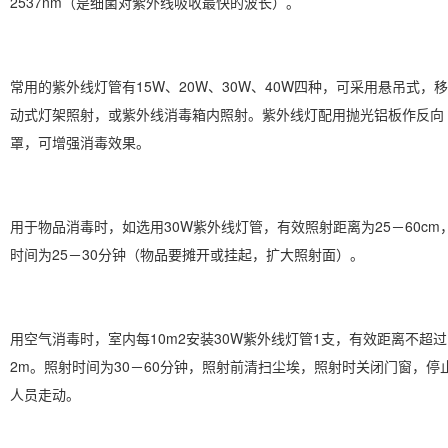
2537nm（是细菌对紫外线吸收最快的波长）。
常用的紫外线灯管有15W、20W、30W、40W四种，可采用悬吊式，移
动式灯架照射，或紫外线消毒箱内照射。紫外线灯配用抛光铝板作反向
罩，可增强消毒效果。
用于物品消毒时，如选用30W紫外线灯管，有效照射距离为25－60cm
时间为25－30分钟（物品要摊开或挂起，扩大照射面）。
用空气消毒时，室内每10m2安装30W紫外线灯管1支，有效距离不超过
2m。照射时间为30－60分钟，照射前清扫尘埃，照射时关闭门窗，停
人员走动。