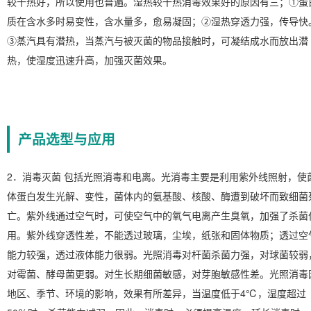
较干热好，所以使用也普遍。湿热较干热消毒效果好的原因有三；①蛋
质在含水多时易变性，含水量多，愈易凝固；②湿热穿透力强，传导快
③蒸汽具有潜热，当蒸汽与被灭菌的物品接触时，可凝结成水而放出潜
热，使湿度迅速升高，加强灭菌效果。
产品选型与应用
2．消毒灭菌 包括光照消毒和电离。光消毒主要是利用紫外线照射，使
体蛋白发生光解、变性，菌体内的氨基酸、核酸、酶遭到破坏而致细菌
亡。紫外线通过空气时，可使空气中的氧气电离产生臭氧，加强了杀菌
用。紫外线穿透性差，不能透过玻璃，尘埃，纸张和固体物质；透过空
能力较强，透过液体能力很弱。光照消毒对杆菌杀菌力强，对球菌较弱
对霉菌、酵母菌更弱。对生长期细菌敏感，对芽胞敏感性差。光照消毒
地区、季节、环境的影响，效果有所差异，当温度低于4℃，湿度超过