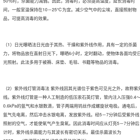
50％时，杀菌能力减弱。因此，消毒时，必须提高温度，延长消毒时
间，一般室温保持在10－25℃为宜。减少空气中的尘埃，直接照射物
品，可提高消毒的效果。
（1）日光曝晒法日光由于其热、干燥和紫外线作用，具有一定的杀菌
力，将物品放在直射日光下，曝晒6小时，定时翻动，使物体各面均受
光照射。此法多用于被褥、床垫、毛毯、书籍等物品的消毒。
（2）紫外线灯管消毒法 紫外线因其光谱位于紫色可见光之外，故称紫
线。紫外线灯管是一种人工制造的低压汞石英灯管，管内注入压强0.4
0.6kPa的氩气和水银数滴，管子两端用钨丝作成螺旋状电极。通电后，
氩气先电离，然后冲击水银电离，发放紫外线。经5－7分钟后受紫外线
照射的空气，才能使氧气产生臭氧。因此消毒时间应从灯亮5－7分钟后
计时，紫外线杀菌能力与其波长有密切关系。最佳杀菌波长为