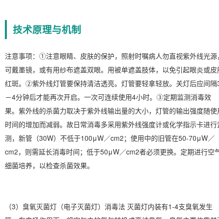
技术原理与机制
注意事项：①注意眼睛、皮肤的保护，照射时嘱病人勿直视紫外线光源
可戴墨镜，或有用纱布遮盖双眼。用被单遮盖肢体，以免引起眼炎或皮
红斑。②紫外线灯管要保持清洁透亮。灯管要轻拿轻放。关灯后应间隔
－4分钟后才能再次开启。一次可连续使用4小时。③定期监测消毒效
果。紫外线的杀菌力取决于紫外线输出量的大小，灯管的输出强度随使
时间的增加而减弱。故日常消毒多采用紫外线强度计或化学指示卡进行
测，新管（30W）不低于100μW／cm2；使用中的旧管在50-70μW／
cm2，则需延长消毒时间；低于50μW／cm2者必须更换。定期进行空
细菌培养，以检查杀菌效果。
（3）臭氧灭菌灯（电子灭菌灯）消毒法 灭菌灯内装有1-4支臭氧发生