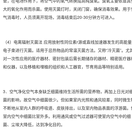
管，在电场作用下，将空气中的氧气转换成高纯臭氧。臭氧主要依靠其
大的氧化作用而杀菌。使用灭菌灯时，关闭门窗，确保消毒效果。用于
气消毒时，人员须离开现场，消毒结束后20-30分钟方可进入。
（4）电离辐射灭菌法 应用放射性同位素r源或直线加速器发生的高能量
电子束进行灭菌。适用于忌热物品的常温灭菌方法。又称“冷灭菌”。尤
对一次性应用的医疗器材、密封包装后需长期储存的器材、精密医疗器
和仪器，以及移植和埋植的组织和人工器官，节育用品等特别适用。
3．空气净化空气本身缺乏细菌维持生活所需的营养物，再加上日光对
菌的影响，故空气中细菌很少。但如果室内光照和通风较差，同时微生
不断地从室内人群的呼吸道、皮肤排出，以及室内物品表面的浮游菌。
室内空气中细菌比室外多。利用通风或空气过滤器可使室内空气中的细
菌、尘埃大降低，达到净化目的。