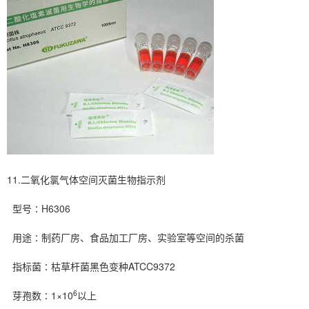
11.二氧化氯气体空间灭菌生物指示剂
型号∶H6306
用途∶制药厂房、食品加工厂房、实验室等空间的杀菌
指标菌∶枯草杆菌黑色变种ATCC9372
6
芽孢数∶1×10
以上