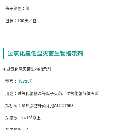
盖子颜色∶绿
包装∶100支／盒
过氧化氢低温灭菌生物指示剂
4.过氧化氢灭菌生物指示剂
型号∶
H3725T
用途∶过氧化氢低温等离子灭菌、过氧化氢气体灭菌
指标菌∶嗜热脂肪杆菌芽孢ATCC7953
6
芽孢数∶1×10
以上
盖子颜色∶白