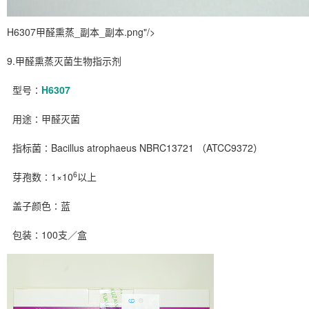
H6307甲醛熏蒸_副本_副本.png"/>
9.甲醛熏蒸灭菌生物指示剂
型号∶
H6307
用途∶甲醛灭菌
指标菌∶Bacillus atrophaeus NBRC13721 （ATCC9372）
6
芽孢数∶1×10
以上
盖子颜色∶蓝
包装∶100支／盒