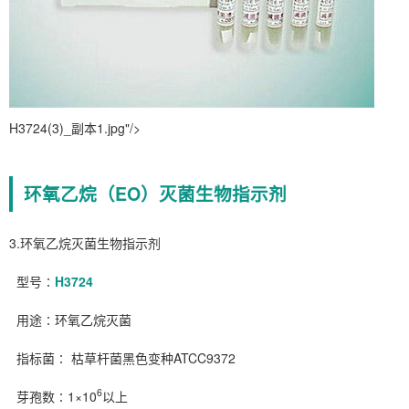
H3724(3)_副本1.jpg"/>
环氧乙烷（EO）灭菌生物指示剂
3.环氧乙烷灭菌生物指示剂
型号∶
H3724
用途∶环氧乙烷灭菌
指标菌∶ 枯草杆菌黑色变种ATCC9372
6
芽孢数∶1×10
以上