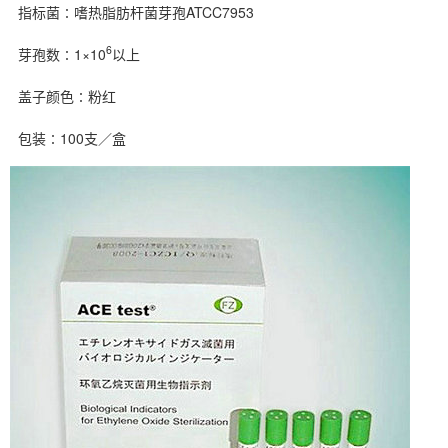
指标菌∶嗜热脂肪杆菌芽孢ATCC7953
6
芽孢数∶1×10
以上
盖子颜色∶粉红
包装∶100支／盒