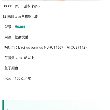
H6304（3）_副本.jpg"/>
12.辐射灭菌生物指示剂
型号∶
H6304
用途∶辐射灭菌
指标菌∶Bacillus pumilus NBRC14367（ATCC27142）
6
芽孢数∶1×10
以上
盖子颜色∶－
包装∶100支／盒