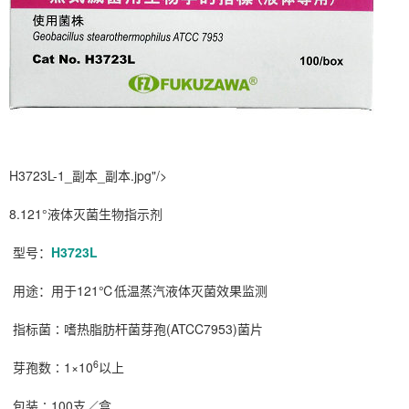
H3723L-1_副本_副本.jpg"/>
8.121°液体灭菌生物指示剂
型号：
H3723L
用途：用于121℃低温蒸汽液体灭菌效果监测
指标菌∶嗜热脂肪杆菌芽孢(ATCC7953)菌片
6
芽孢数∶1×10
以上
包装∶100支／盒