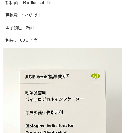
指标菌∶ Bacillus subtilis
6
芽孢数∶1×10
以上
盖子颜色∶桔红
包装∶100支／盒