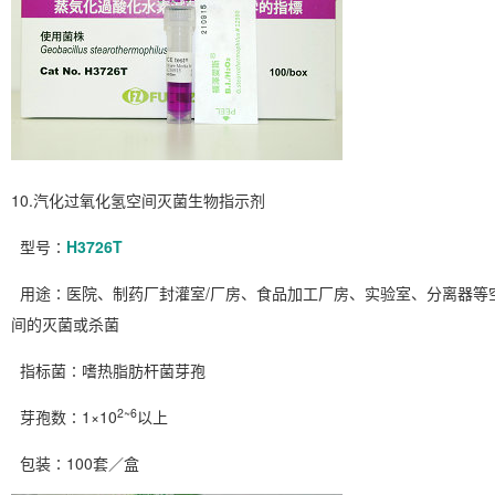
10.汽化过氧化氢空间灭菌生物指示剂
型号∶
H3726T
用途∶医院、制药厂封灌室/厂房、食品加工厂房、实验室、分离器等
间的灭菌或杀菌
指标菌∶嗜热脂肪杆菌芽孢
2~6
芽孢数∶1×10
以上
包装∶100套／盒