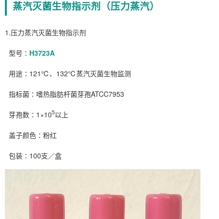
蒸汽灭菌生物指示剂（压力蒸汽）
1.压力蒸汽灭菌生物指示剂
型号∶
H3723A
用途∶121℃、132℃蒸汽灭菌生物监测
指标菌∶嗜热脂肪杆菌芽孢ATCC7953
5
芽孢数∶1×10
以上
盖子颜色∶粉红
包装∶100支／盒