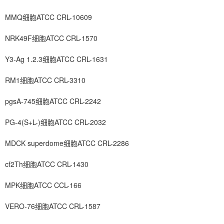
MMQ细胞ATCC CRL-10609
NRK49F细胞ATCC CRL-1570
Y3-Ag 1.2.3细胞ATCC CRL-1631
RM1细胞ATCC CRL-3310
pgsA-745细胞ATCC CRL-2242
PG-4(S+L-)细胞ATCC CRL-2032
MDCK superdome细胞ATCC CRL-2286
cf2Th细胞ATCC CRL-1430
MPK细胞ATCC CCL-166
VERO-76细胞ATCC CRL-1587