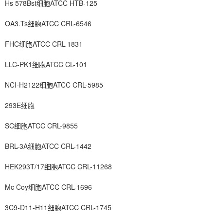
Hs 578Bst细胞ATCC HTB-125
OA3.Ts细胞ATCC CRL-6546
FHC细胞ATCC CRL-1831
LLC-PK1细胞ATCC CL-101
NCI-H2122细胞ATCC CRL-5985
293E细胞
SC细胞ATCC CRL-9855
BRL-3A细胞ATCC CRL-1442
HEK293T/17细胞ATCC CRL-11268
Mc Coy细胞ATCC CRL-1696
3C9-D11-H11细胞ATCC CRL-1745