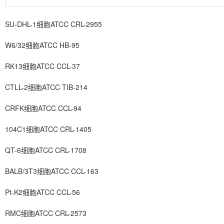
SU-DHL-1细胞ATCC CRL-2955
W6/32细胞ATCC HB-95
RK13细胞ATCC CCL-37
CTLL-2细胞ATCC TIB-214
CRFK细胞ATCC CCL-94
104C1细胞ATCC CRL-1405
QT-6细胞ATCC CRL-1708
BALB/3T3细胞ATCC CCL-163
Pt-K2细胞ATCC CCL-56
RMC细胞ATCC CRL-2573