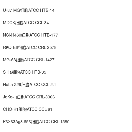
U-87 MG细胞ATCC HTB-14
MDCK细胞ATCC CCL-34
NCl-H460细胞ATCC HTB-177
RKO-E6细胞ATCC CRL-2578
MG-63细胞ATCC CRL-1427
SiHa细胞ATCC HTB-35
HeLa 229细胞ATCC CCL-2.1
JeKo-1细胞ATCC CRL-3006
CHO-K1细胞ATCC CCL-61
P3X63Ag8.653细胞ATCC CRL-1580