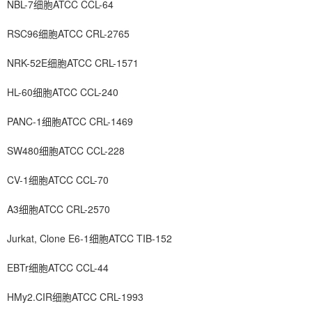
NBL-7细胞ATCC CCL-64
RSC96细胞ATCC CRL-2765
NRK-52E细胞ATCC CRL-1571
HL-60细胞ATCC CCL-240
PANC-1细胞ATCC CRL-1469
SW480细胞ATCC CCL-228
CV-1细胞ATCC CCL-70
A3细胞ATCC CRL-2570
Jurkat, Clone E6-1细胞ATCC TIB-152
EBTr细胞ATCC CCL-44
HMy2.CIR细胞ATCC CRL-1993