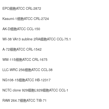
EPC细胞ATCC CRL-2872
Kasumi-1细胞ATCC CRL-2724
AK-D细胞ATCC CCL-150
WI-38 VA13 subline 2RA细胞ATCC CCL-75.1
A-72细胞ATCC CRL-1542
WM-115细胞ATCC CRL-1675
LLC-WRC 256细胞ATCC CCL-38
NG108-15细胞ATCC HB-12317
NCTC clone 929细胞L929细胞ATCC CCL-1
RAW 264.7细胞ATCC TIB-71