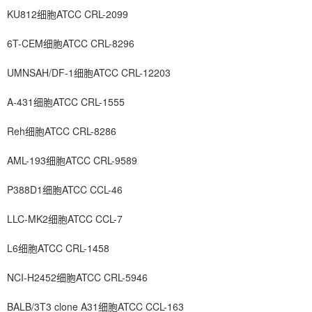
KU812细胞ATCC CRL-2099
6T-CEM细胞ATCC CRL-8296
UMNSAH/DF-1细胞ATCC CRL-12203
A-431细胞ATCC CRL-1555
Reh细胞ATCC CRL-8286
AML-193细胞ATCC CRL-9589
P388D1细胞ATCC CCL-46
LLC-MK2细胞ATCC CCL-7
L6细胞ATCC CRL-1458
NCI-H2452细胞ATCC CRL-5946
BALB/3T3 clone A31细胞ATCC CCL-163