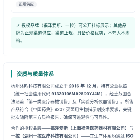
正规供应
📌 授权品牌（福泽爱斯、一控）可公开挂标展示；其他品
牌为正规渠道供应，渠道正规、具备价格优势，不夸大不虚
构。
资质与质量体系
杭州沐昀科技有限公司成立于
2016 年 12 月
，持有营业执照
（统一社会信用代码
91330106MA28D0YJ4M
），经营范围合
法涵盖「第一类医疗器械销售」及「实验分析仪器销售」。所售
产品符合《中国药典》9207 灭菌用生物指示剂技术要求，关键
批次随附第三方质检报告，确保可追溯性与可靠性。
合作的授权品牌——
福泽爱斯（上海福泽医药器材有限公司）
与
一控（湖州一控医疗科技有限公司）
——其生产体系均通过
ISO