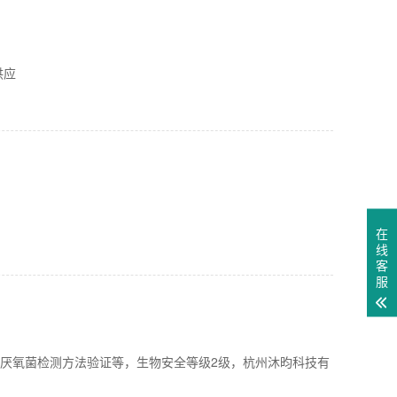
供应
在
线
客
服
证、厌氧菌检测方法验证等，生物安全等级2级，杭州沐昀科技有