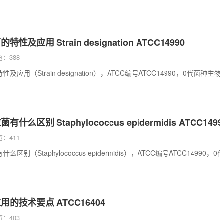
及应用 Strain designation ATCC14990
：388
及应用（Strain designation），ATCC编号ATCC14990，
么区别 Staphylococcus epidermidis ATCC149
：411
么区别（Staphylococcus epidermidis），ATCC编号ATCC
的技术要点 ATCC16404
：403