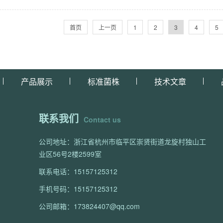
首页
上一页
1
2
3
4
5
产品展示
标准菌株
技术文章
联系我们
Contact us
公司地址：浙江省杭州市临平区崇贤街道龙旋村独山工
业区56号2楼2599室
联系电话：15157125312
手机号码：15157125312
公司邮箱：173824407@qq.com